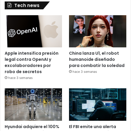
Tech news
Apple intensifica presión
China lanza U1, el robot
legal contra OpenAI y
humanoide diseñado
excolaboradores por
para combatir la soledad
robo de secretos
hace 3 semanas
hace 3 semanas
Hyundai adquiere el 100%
El FBI emite una alerta