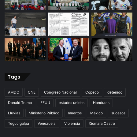
Tags
AMDC
CNE
Congreso Nacional
Copeco
detenido
Donald Trump
EEUU
estados unidos
Honduras
Lluvias
Ministerio Público
muertos
México
sucesos
Tegucigalpa
Venezuela
Violencia
Xiomara Castro