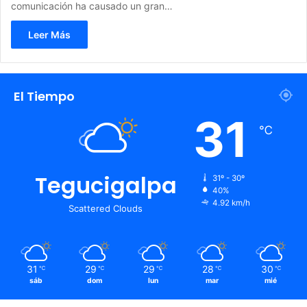
comunicación ha causado un gran…
Leer Más
El Tiempo
31
℃
Tegucigalpa
31º - 30º
40%
4.92 km/h
Scattered Clouds
31
29
29
28
30
℃
℃
℃
℃
℃
sáb
dom
lun
mar
mié