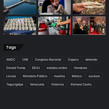
Tags
AMDC
CNE
Congreso Nacional
Copeco
detenido
Donald Trump
EEUU
estados unidos
Honduras
Lluvias
Ministerio Público
muertos
México
sucesos
Tegucigalpa
Venezuela
Violencia
Xiomara Castro