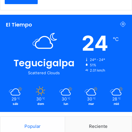
El Tiempo
24
℃
Tegucigalpa
24º - 24º
51%
2.01 km/h
Scattered Clouds
29
30
30
30
28
℃
℃
℃
℃
℃
sáb
dom
lun
mar
mié
Popular
Reciente