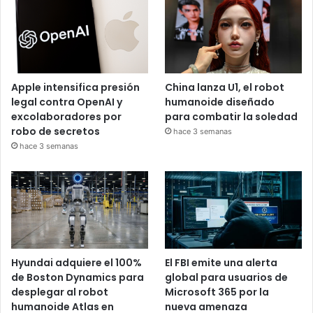
Apple intensifica presión
China lanza U1, el robot
legal contra OpenAI y
humanoide diseñado
excolaboradores por
para combatir la soledad
robo de secretos
hace 3 semanas
hace 3 semanas
Hyundai adquiere el 100%
El FBI emite una alerta
de Boston Dynamics para
global para usuarios de
desplegar al robot
Microsoft 365 por la
humanoide Atlas en
nueva amenaza