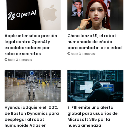
Apple intensifica presión
China lanza U1, el robot
legal contra OpenAI y
humanoide diseñado
excolaboradores por
para combatir la soledad
robo de secretos
hace 3 semanas
hace 3 semanas
Hyundai adquiere el 100%
El FBI emite una alerta
de Boston Dynamics para
global para usuarios de
desplegar al robot
Microsoft 365 por la
humanoide Atlas en
nueva amenaza