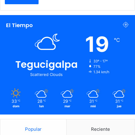
El Tiempo
19
℃
Tegucigalpa
33º - 17º
77%
1.34 km/h
Scattered Clouds
33
28
29
31
31
℃
℃
℃
℃
℃
dom
lun
mar
mié
jue
Popular
Reciente