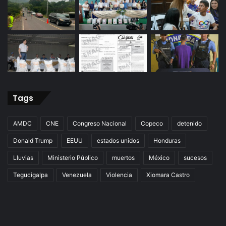
Tags
AMDC
CNE
Congreso Nacional
Copeco
detenido
Donald Trump
EEUU
estados unidos
Honduras
Lluvias
Ministerio Público
muertos
México
sucesos
Tegucigalpa
Venezuela
Violencia
Xiomara Castro