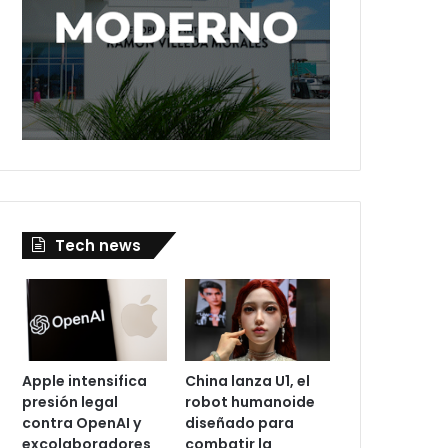
Tech news
Apple intensifica
China lanza U1, el
presión legal
robot humanoide
contra OpenAI y
diseñado para
excolaboradores
combatir la