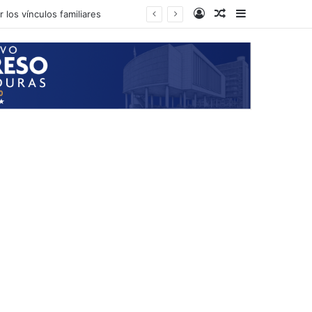
Log In
Random Article
Sidebar
 los vínculos familiares