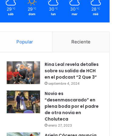
29
29
30
30
28
℃
℃
℃
℃
℃
sáb
dom
lun
mar
mié
Popular
Reciente
Rina Leal revela detalles
sobre su salida de HCH
en el podcast “2 Que 3”
septiembre 4, 2024
Novio es
“desenmascarado” en
plena boda por el padre
de otra novia en
Choluteca
enero 27, 2023
Ariela Cáceres anuncia