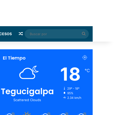
Random Article
Buscar
CESOS
por
El Tiempo
18
℃
Tegucigalpa
29º - 18º
95%
2.34 km/h
Scattered Clouds