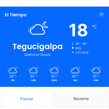
El Tiempo
18
℃
Tegucigalpa
18º - 18º
85%
2.07 km/h
Scattered Clouds
29
30
30
29
25
℃
℃
℃
℃
℃
vie
sáb
dom
lun
mar
Popular
Reciente