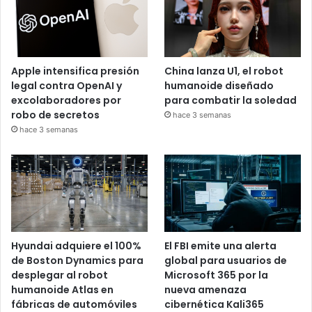
Apple intensifica presión
China lanza U1, el robot
legal contra OpenAI y
humanoide diseñado
excolaboradores por
para combatir la soledad
robo de secretos
hace 3 semanas
hace 3 semanas
Hyundai adquiere el 100%
El FBI emite una alerta
de Boston Dynamics para
global para usuarios de
desplegar al robot
Microsoft 365 por la
humanoide Atlas en
nueva amenaza
fábricas de automóviles
cibernética Kali365