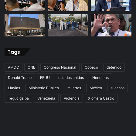
Tags
AMDC
CNE
Congreso Nacional
Copeco
detenido
Donald Trump
EEUU
estados unidos
Honduras
Lluvias
Ministerio Público
muertos
México
sucesos
Tegucigalpa
Venezuela
Violencia
Xiomara Castro