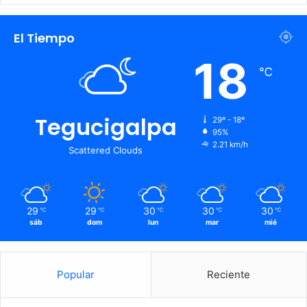
El Tiempo
18
℃
Tegucigalpa
29º - 18º
95%
2.21 km/h
Scattered Clouds
29
29
30
30
30
℃
℃
℃
℃
℃
sáb
dom
lun
mar
mié
Popular
Reciente