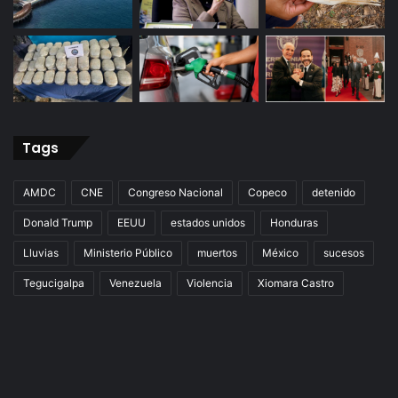
Tags
AMDC
CNE
Congreso Nacional
Copeco
detenido
Donald Trump
EEUU
estados unidos
Honduras
Lluvias
Ministerio Público
muertos
México
sucesos
Tegucigalpa
Venezuela
Violencia
Xiomara Castro