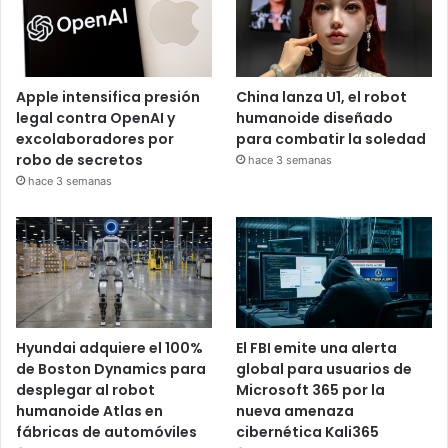
Apple intensifica presión
China lanza U1, el robot
legal contra OpenAI y
humanoide diseñado
excolaboradores por
para combatir la soledad
robo de secretos
hace 3 semanas
hace 3 semanas
Hyundai adquiere el 100%
El FBI emite una alerta
de Boston Dynamics para
global para usuarios de
desplegar al robot
Microsoft 365 por la
humanoide Atlas en
nueva amenaza
fábricas de automóviles
cibernética Kali365