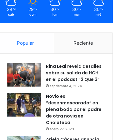
29
29
30
30
30
℃
℃
℃
℃
℃
sáb
dom
lun
mar
mié
Popular
Reciente
Rina Leal revela detalles
sobre su salida de HCH
en el podcast “2 Que 3”
septiembre 4, 2024
Novio es
“desenmascarado” en
plena boda por el padre
de otra novia en
Choluteca
enero 27, 2023
Ariela Cáceres anuncia