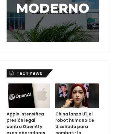
Tech news
Apple intensifica
China lanza U1, el
presión legal
robot humanoide
contra OpenAI y
diseñado para
excolaboradores
combatir la