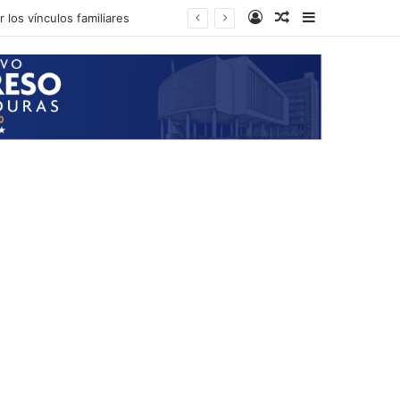
Log In
Random Article
Sidebar
 los vínculos familiares