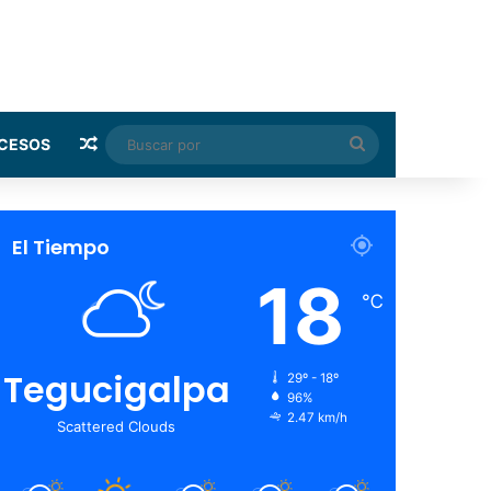
Random Article
Buscar
CESOS
por
El Tiempo
18
℃
Tegucigalpa
29º - 18º
96%
2.47 km/h
Scattered Clouds