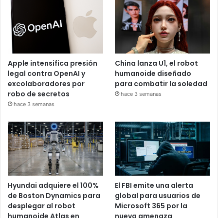
Apple intensifica presión
China lanza U1, el robot
legal contra OpenAI y
humanoide diseñado
excolaboradores por
para combatir la soledad
robo de secretos
hace 3 semanas
hace 3 semanas
Hyundai adquiere el 100%
El FBI emite una alerta
de Boston Dynamics para
global para usuarios de
desplegar al robot
Microsoft 365 por la
humanoide Atlas en
nueva amenaza