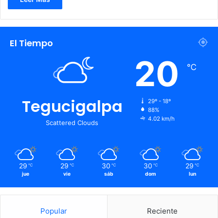
El Tiempo
20
℃
Tegucigalpa
29º - 18º
88%
4.02 km/h
Scattered Clouds
29
29
30
30
29
℃
℃
℃
℃
℃
jue
vie
sáb
dom
lun
Popular
Reciente