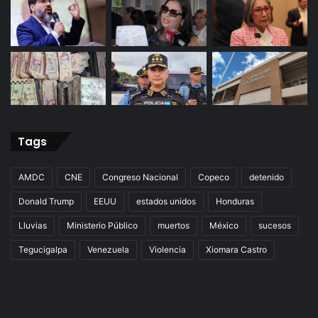
Tags
AMDC
CNE
Congreso Nacional
Copeco
detenido
Donald Trump
EEUU
estados unidos
Honduras
Lluvias
Ministerio Público
muertos
México
sucesos
Tegucigalpa
Venezuela
Violencia
Xiomara Castro