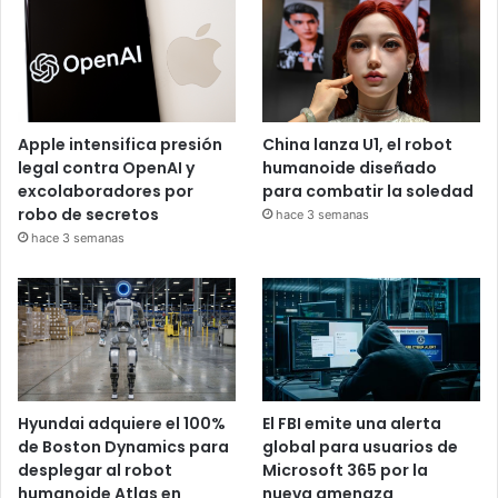
Apple intensifica presión
China lanza U1, el robot
legal contra OpenAI y
humanoide diseñado
excolaboradores por
para combatir la soledad
robo de secretos
hace 3 semanas
hace 3 semanas
Hyundai adquiere el 100%
El FBI emite una alerta
de Boston Dynamics para
global para usuarios de
desplegar al robot
Microsoft 365 por la
humanoide Atlas en
nueva amenaza