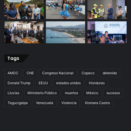
Tags
AMDC
CNE
Congreso Nacional
Copeco
detenido
Donald Trump
EEUU
estados unidos
Honduras
Lluvias
Ministerio Público
muertos
México
sucesos
Tegucigalpa
Venezuela
Violencia
Xiomara Castro