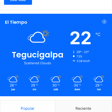
El Tiempo
22
℃
Tegucigalpa
28º - 22º
73%
3.58 km/h
Scattered Clouds
28
29
30
30
29
℃
℃
℃
℃
℃
jue
vie
sáb
dom
lun
Popular
Reciente