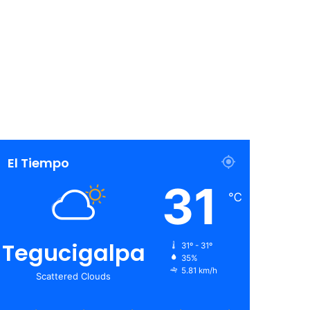
El Tiempo
31
℃
Tegucigalpa
31º - 31º
35%
5.81 km/h
Scattered Clouds