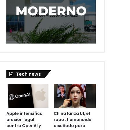
Tech news
Apple intensifica
China lanza U1, el
presión legal
robot humanoide
contra OpenAI y
diseñado para