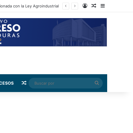
Log In
Random Article
Sidebar
cionada con la Ley Agroindustrial
Random Article
Buscar
CESOS
por