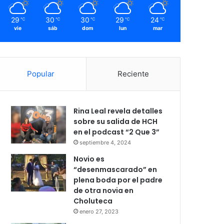
29
30
30
29
24
℃
℃
℃
℃
℃
vie
sáb
dom
lun
mar
Popular
Reciente
Rina Leal revela detalles
sobre su salida de HCH
en el podcast “2 Que 3”
septiembre 4, 2024
Novio es
“desenmascarado” en
plena boda por el padre
de otra novia en
Choluteca
enero 27, 2023