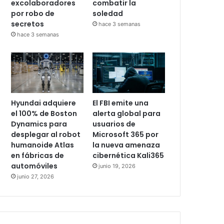
excolaboradores
combatir la
por robo de
soledad
secretos
hace 3 semanas
hace 3 semanas
Hyundai adquiere
El FBI emite una
el 100% de Boston
alerta global para
Dynamics para
usuarios de
desplegar al robot
Microsoft 365 por
humanoide Atlas
la nueva amenaza
en fábricas de
cibernética Kali365
automóviles
junio 19, 2026
junio 27, 2026