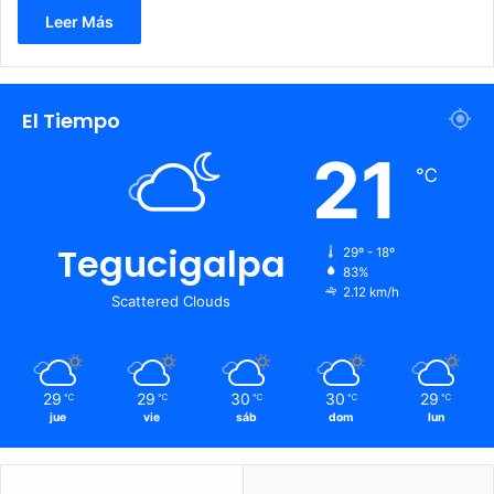
Leer Más
El Tiempo
21
℃
Tegucigalpa
29º - 18º
83%
2.12 km/h
Scattered Clouds
29
29
30
30
29
℃
℃
℃
℃
℃
jue
vie
sáb
dom
lun