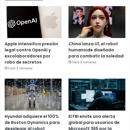
Apple intensifica presión
China lanza U1, el robot
legal contra OpenAI y
humanoide diseñado
excolaboradores por
para combatir la soledad
robo de secretos
hace 3 semanas
hace 3 semanas
Hyundai adquiere el 100%
El FBI emite una alerta
de Boston Dynamics para
global para usuarios de
desplegar al robot
Microsoft 365 por la