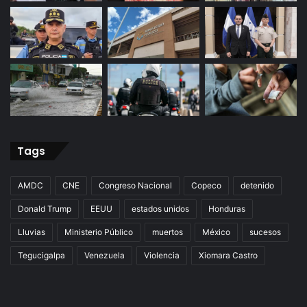
Tags
AMDC
CNE
Congreso Nacional
Copeco
detenido
Donald Trump
EEUU
estados unidos
Honduras
Lluvias
Ministerio Público
muertos
México
sucesos
Tegucigalpa
Venezuela
Violencia
Xiomara Castro