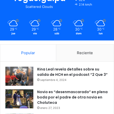
2.14 km/h
Scattered Clouds
29
29
28
30
30
℃
℃
℃
℃
℃
jue
vie
sáb
dom
lun
Popular
Reciente
Rina Leal revela detalles sobre su
salida de HCH en el podcast “2 Que 3”
septiembre 4, 2024
Novio es “desenmascarado” en plena
boda por el padre de otra novia en
Choluteca
enero 27, 2023