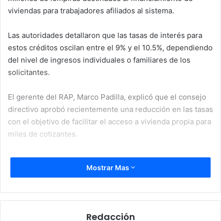
viviendas para trabajadores afiliados al sistema.
Las autoridades detallaron que las tasas de interés para
estos créditos oscilan entre el 9% y el 10.5%, dependiendo
del nivel de ingresos individuales o familiares de los
solicitantes.
El gerente del RAP, Marco Padilla, explicó que el consejo
directivo aprobó recientemente una reducción en las tasas
con el objetivo de facilitar el acceso a vivienda propia para
miles de cotizantes.
RAP busca facilitar acceso a
Mostrar Mas
vivienda
Padilla señaló que los fondos ya están disponibles y
pueden ser solicitados por trabajadores afiliados que
Redacción