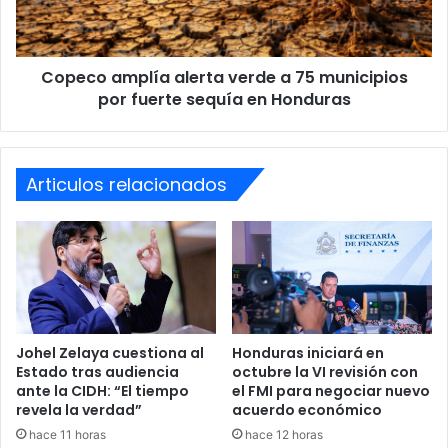
ingresar sin multas
municipios
por
El gerente del RAP también recordó que continúa vigente
fuerte
la amnistía para empresas que aún no se han incorporado
Copeco amplía alerta verde a 75 municipios
sequía
en
por fuerte sequía en Honduras
al régimen.
Honduras
De acuerdo con Padilla, esta medida permite a los
empleadores integrarse al sistema sin pagar multas ni
Articulos relacionados
recargos acumulados, facilitando así la ampliación de
cobertura para más trabajadores.
Las autoridades consideran que la incorporación de
nuevas empresas permitirá aumentar el número de
beneficiarios y fortalecer los programas de apoyo social
que administra la institución.
Johel Zelaya cuestiona al
Honduras iniciará en
Estado tras audiencia
octubre la VI revisión con
ante la CIDH: “El tiempo
el FMI para negociar nuevo
Créditos, reservas y
revela la verdad”
acuerdo económico
beneficios laborales
hace 11 horas
hace 12 horas