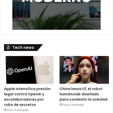
Tech news
Apple intensifica presión
China lanza U1, el robot
legal contra OpenAI y
humanoide diseñado
excolaboradores por
para combatir la soledad
robo de secretos
hace 3 semanas
hace 3 semanas