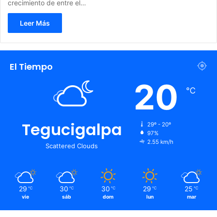
crecimiento de entre el…
Leer Más
El Tiempo
20
℃
Tegucigalpa
29º - 20º
97%
2.55 km/h
Scattered Clouds
29
30
30
29
25
℃
℃
℃
℃
℃
vie
sáb
dom
lun
mar