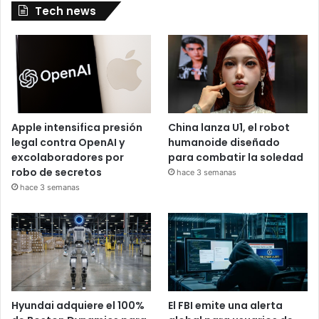
Tech news
Apple intensifica presión
China lanza U1, el robot
legal contra OpenAI y
humanoide diseñado
excolaboradores por
para combatir la soledad
robo de secretos
hace 3 semanas
hace 3 semanas
Hyundai adquiere el 100%
El FBI emite una alerta