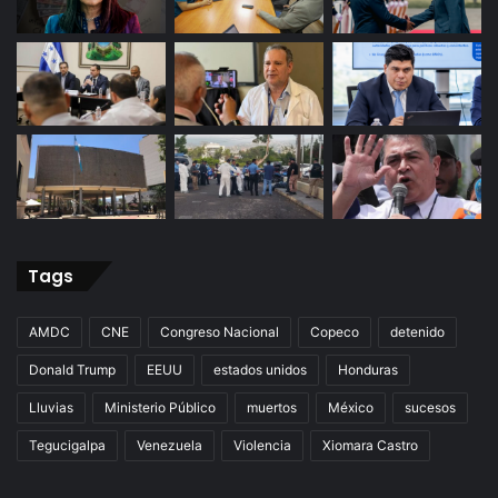
Tags
AMDC
CNE
Congreso Nacional
Copeco
detenido
Donald Trump
EEUU
estados unidos
Honduras
Lluvias
Ministerio Público
muertos
México
sucesos
Tegucigalpa
Venezuela
Violencia
Xiomara Castro