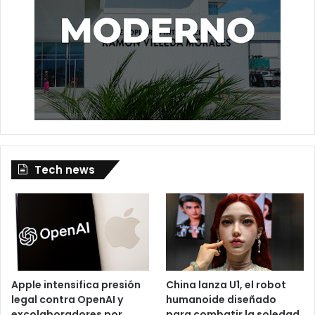
Tech news
Apple intensifica presión
China lanza U1, el robot
legal contra OpenAI y
humanoide diseñado
excolaboradores por
para combatir la soledad