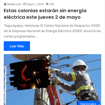
Redacción
mayo 1, 2024
155
Estas colonias estarán sin energía
eléctrica este jueves 2 de mayo
Tegucigalpa, Honduras El Centro Nacional de Despacho (CND)
de la Empresa Nacional de Energía Eléctrica (ENEE) anunció los
cortes programados…
Leer Más
Nacionales