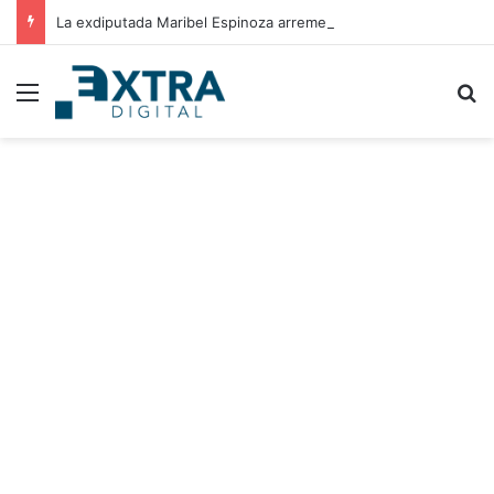
La exdiputada Maribel Espinoza arremete contra el expresidente Juan Orlando Hernández
Menu
B