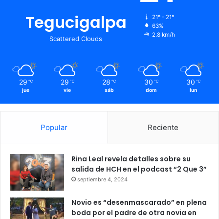
Tegucigalpa
21º - 21º
63%
2.8 km/h
Scattered Clouds
29
29
28
30
30
℃
℃
℃
℃
℃
jue
vie
sáb
dom
lun
Popular
Reciente
Rina Leal revela detalles sobre su
salida de HCH en el podcast “2 Que 3”
septiembre 4, 2024
Novio es “desenmascarado” en plena
boda por el padre de otra novia en