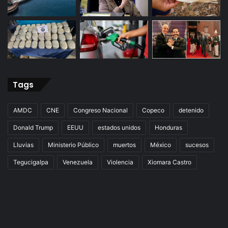
Tags
AMDC
CNE
Congreso Nacional
Copeco
detenido
Donald Trump
EEUU
estados unidos
Honduras
Lluvias
Ministerio Público
muertos
México
sucesos
Tegucigalpa
Venezuela
Violencia
Xiomara Castro