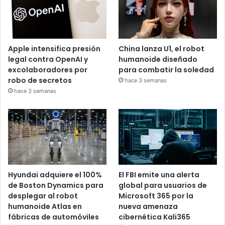
Apple intensifica presión
China lanza U1, el robot
legal contra OpenAI y
humanoide diseñado
excolaboradores por
para combatir la soledad
robo de secretos
hace 3 semanas
hace 3 semanas
Hyundai adquiere el 100%
El FBI emite una alerta
de Boston Dynamics para
global para usuarios de
desplegar al robot
Microsoft 365 por la
humanoide Atlas en
nueva amenaza
fábricas de automóviles
cibernética Kali365