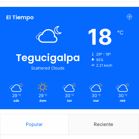
El Tiempo
18
℃
Tegucigalpa
29º - 18º
95%
2.21 km/h
Scattered Clouds
29
29
30
30
30
℃
℃
℃
℃
℃
sáb
dom
lun
mar
mié
Popular
Reciente