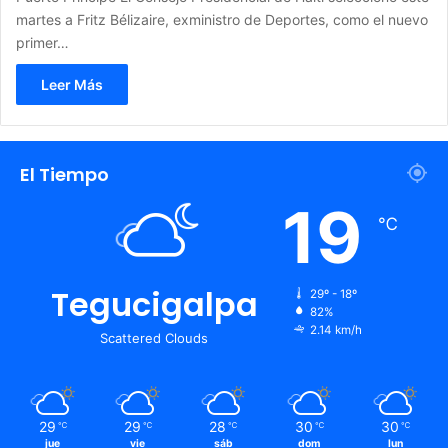
martes a Fritz Bélizaire, exministro de Deportes, como el nuevo
primer…
Leer Más
El Tiempo
19
℃
Tegucigalpa
29º - 18º
82%
2.14 km/h
Scattered Clouds
29
29
28
30
30
℃
℃
℃
℃
℃
jue
vie
sáb
dom
lun