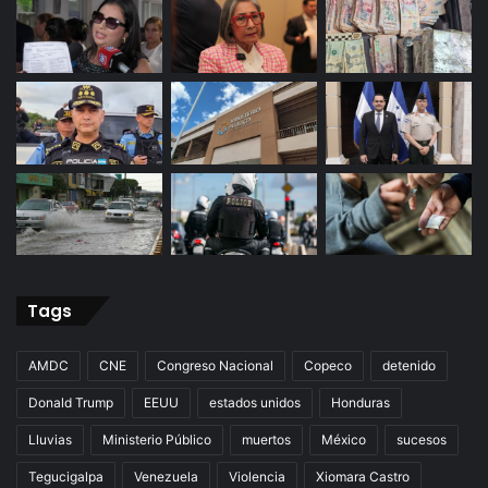
Tags
AMDC
CNE
Congreso Nacional
Copeco
detenido
Donald Trump
EEUU
estados unidos
Honduras
Lluvias
Ministerio Público
muertos
México
sucesos
Tegucigalpa
Venezuela
Violencia
Xiomara Castro