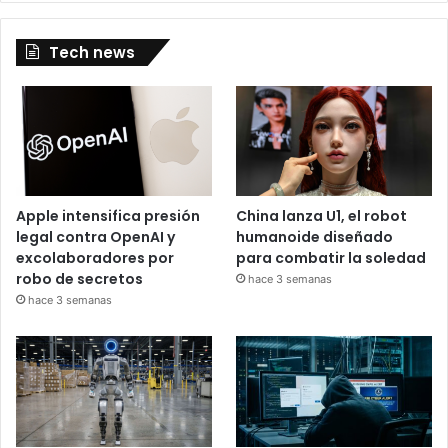
Tech news
Apple intensifica presión
China lanza U1, el robot
legal contra OpenAI y
humanoide diseñado
excolaboradores por
para combatir la soledad
robo de secretos
hace 3 semanas
hace 3 semanas