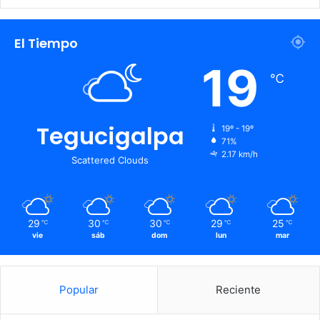
El Tiempo
19
℃
Tegucigalpa
19º - 19º
71%
2.17 km/h
Scattered Clouds
29
30
30
29
25
℃
℃
℃
℃
℃
vie
sáb
dom
lun
mar
Popular
Reciente