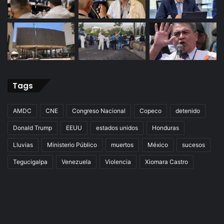
Tags
AMDC
CNE
Congreso Nacional
Copeco
detenido
Donald Trump
EEUU
estados unidos
Honduras
Lluvias
Ministerio Público
muertos
México
sucesos
Tegucigalpa
Venezuela
Violencia
Xiomara Castro