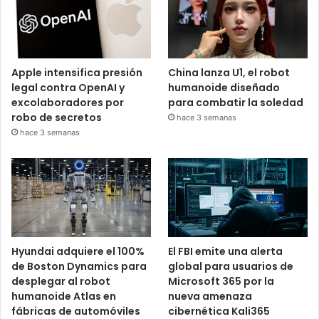
Apple intensifica presión
China lanza U1, el robot
legal contra OpenAI y
humanoide diseñado
excolaboradores por
para combatir la soledad
robo de secretos
hace 3 semanas
hace 3 semanas
Hyundai adquiere el 100%
El FBI emite una alerta
de Boston Dynamics para
global para usuarios de
desplegar al robot
Microsoft 365 por la
humanoide Atlas en
nueva amenaza
fábricas de automóviles
cibernética Kali365