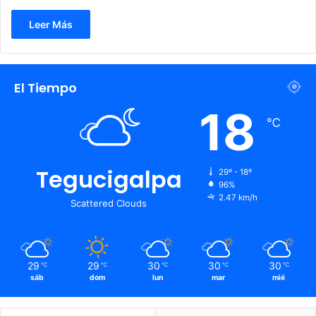
Leer Más
El Tiempo
18
℃
Tegucigalpa
29º - 18º
96%
2.47 km/h
Scattered Clouds
29
29
30
30
30
℃
℃
℃
℃
℃
sáb
dom
lun
mar
mié