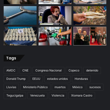
Tags
AMDC
CNE
Congreso Nacional
Copeco
detenido
Donald Trump
EEUU
estados unidos
Honduras
Lluvias
Ministerio Público
muertos
México
sucesos
Tegucigalpa
Venezuela
Violencia
Xiomara Castro