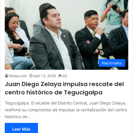
Nacionales
Redacción
abril 13, 2026
93
Juan Diego Zelaya impulsa rescate del
centro histórico de Tegucigalpa
Tegucigalpa. El alcalde del Distrito Central, Juan Diego Zelaya,
reafirmó su compromiso de impulsar la revitalización del centro
histórico de…
Leer Más