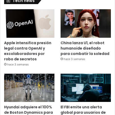
Tech news
Apple intensifica presión
China lanza U1, el robot
legal contra OpenAI y
humanoide diseñado
excolaboradores por
para combatir la soledad
robo de secretos
hace 3 semanas
hace 3 semanas
Hyundai adquiere el 100%
El FBI emite una alerta
de Boston Dynamics para
global para usuarios de