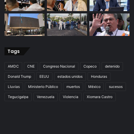
Tags
AMDC
CNE
Congreso Nacional
Copeco
detenido
Donald Trump
EEUU
estados unidos
Honduras
Lluvias
Ministerio Público
muertos
México
sucesos
Tegucigalpa
Venezuela
Violencia
Xiomara Castro