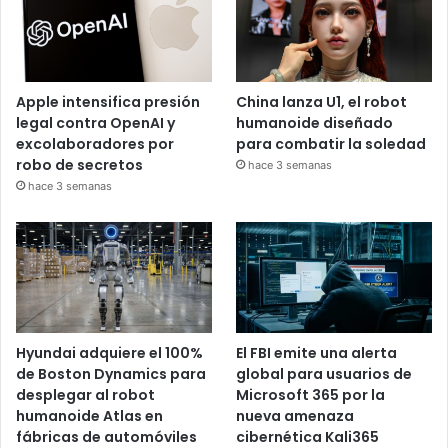
Apple intensifica presión
China lanza U1, el robot
legal contra OpenAI y
humanoide diseñado
excolaboradores por
para combatir la soledad
robo de secretos
hace 3 semanas
hace 3 semanas
Hyundai adquiere el 100%
El FBI emite una alerta
de Boston Dynamics para
global para usuarios de
desplegar al robot
Microsoft 365 por la
humanoide Atlas en
nueva amenaza
fábricas de automóviles
cibernética Kali365