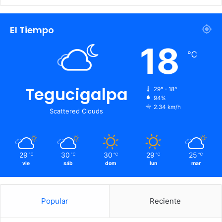
El Tiempo
18
℃
Tegucigalpa
29º - 18º
94%
2.34 km/h
Scattered Clouds
29
30
30
29
25
℃
℃
℃
℃
℃
vie
sáb
dom
lun
mar
Popular
Reciente