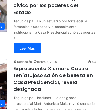
cívica por los poderes del
Estado
Tegucigalpa.- En un esfuerzo por fortalecer la
formación ciudadana y el conocimiento
es
institucional, la Casa Presidencial abrió sus puertas
a…
Leer Más
Redacción
marzo 3, 2026
43
Expresidenta Xiomara Castro
tenía lujoso salón de belleza en
Casa Presidencial, revela
designada
Tegucigalpa, Honduras – La designada
presidencial María Antonieta Mejía reveló una serie
es
de irregularidades cometidas por el gobierno