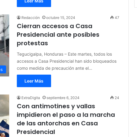
Leer Más
Redacción
octubre 15, 2024
47
Cierran accesos a Casa
Presidencial ante posibles
protestas
Tegucigalpa, Honduras – Este martes, todos los
accesos a Casa Presidencial han sido bloqueados
como medida de precaución ante el…
es
Leer Más
ExtraDigita
septiembre 6, 2024
24
Con antimotines y vallas
impidieron el paso a la marcha
de las antorchas en Casa
Presidencial