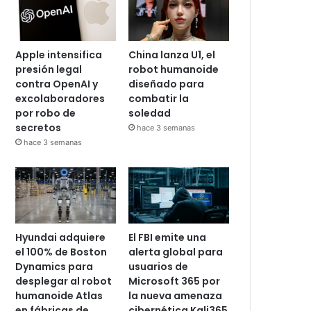
Apple intensifica
China lanza U1, el
presión legal
robot humanoide
contra OpenAI y
diseñado para
excolaboradores
combatir la
por robo de
soledad
secretos
hace 3 semanas
hace 3 semanas
Hyundai adquiere
El FBI emite una
el 100% de Boston
alerta global para
Dynamics para
usuarios de
desplegar al robot
Microsoft 365 por
humanoide Atlas
la nueva amenaza
en fábricas de
cibernética Kali365