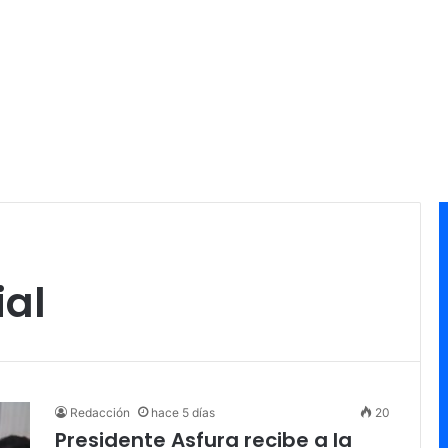
ial
Redacción
hace 5 días
20
Presidente Asfura recibe a la