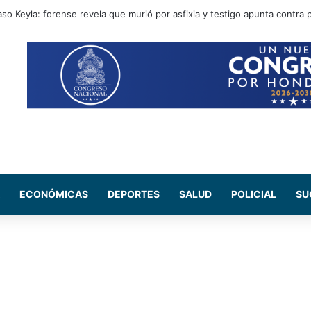
e en instalaciones de la DNVT tras accidente de tránsito
ECONÓMICAS
DEPORTES
SALUD
POLICIAL
SU