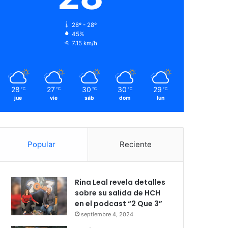
28º - 28º
45%
7.15 km/h
28
27
30
30
29
℃
℃
℃
℃
℃
jue
vie
sáb
dom
lun
Popular
Reciente
Rina Leal revela detalles
sobre su salida de HCH
en el podcast “2 Que 3”
septiembre 4, 2024