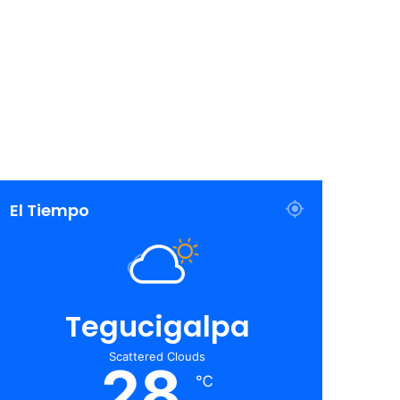
El Tiempo
Tegucigalpa
Scattered Clouds
28
℃