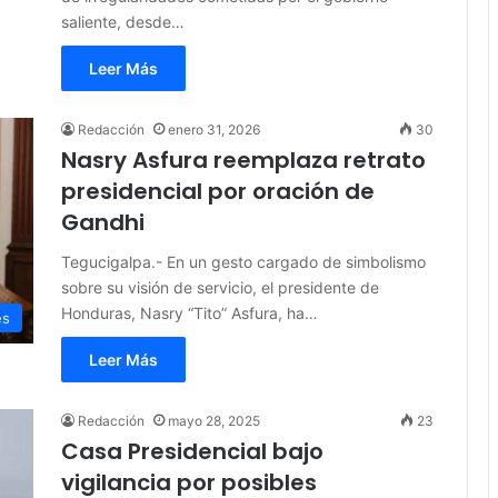
saliente, desde…
Leer Más
Redacción
enero 31, 2026
30
Nasry Asfura reemplaza retrato
presidencial por oración de
Gandhi
Tegucigalpa.- En un gesto cargado de simbolismo
sobre su visión de servicio, el presidente de
Honduras, Nasry “Tito” Asfura, ha…
es
Leer Más
Redacción
mayo 28, 2025
23
Casa Presidencial bajo
vigilancia por posibles