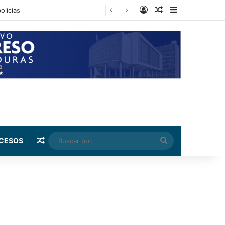
Log In
Random Article
Sidebar
Random Article
Buscar
CESOS
por