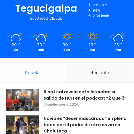
Tegucigalpa
29º - 18º
94%
2.34 km/h
Scattered Clouds
29
30
30
29
25
℃
℃
℃
℃
℃
vie
sáb
dom
lun
mar
Popular
Reciente
Rina Leal revela detalles sobre su
salida de HCH en el podcast “2 Que 3”
septiembre 4, 2024
Novio es “desenmascarado” en plena
boda por el padre de otra novia en
Choluteca