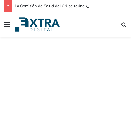
La Comisión de Salud del CN se reúne con médicos residentes para evaluar el incremento de su salario beca
Menu
B