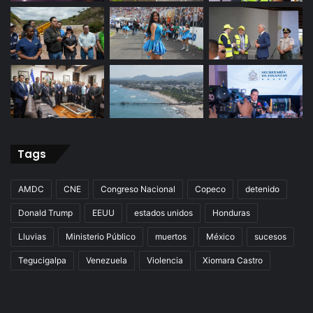
Tags
AMDC
CNE
Congreso Nacional
Copeco
detenido
Donald Trump
EEUU
estados unidos
Honduras
Lluvias
Ministerio Público
muertos
México
sucesos
Tegucigalpa
Venezuela
Violencia
Xiomara Castro