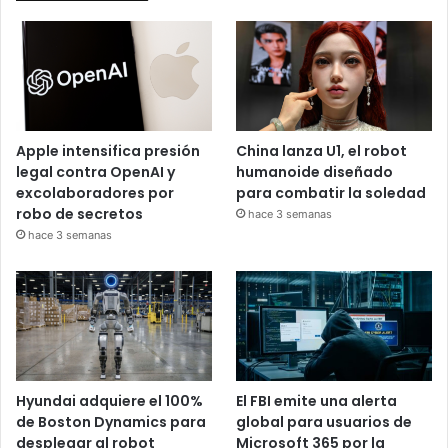
Apple intensifica presión
China lanza U1, el robot
legal contra OpenAI y
humanoide diseñado
excolaboradores por
para combatir la soledad
robo de secretos
hace 3 semanas
hace 3 semanas
Hyundai adquiere el 100%
El FBI emite una alerta
de Boston Dynamics para
global para usuarios de
desplegar al robot
Microsoft 365 por la