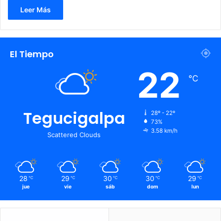
Leer Más
El Tiempo
22
℃
Tegucigalpa
28º - 22º
73%
3.58 km/h
Scattered Clouds
28
29
30
30
29
℃
℃
℃
℃
℃
jue
vie
sáb
dom
lun