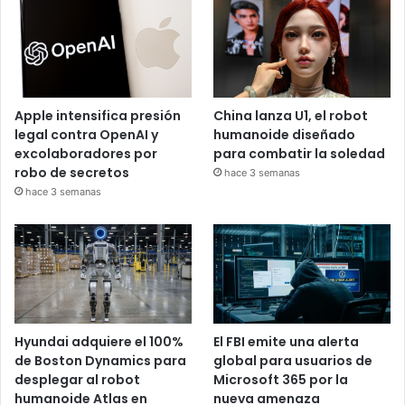
Apple intensifica presión
China lanza U1, el robot
legal contra OpenAI y
humanoide diseñado
excolaboradores por
para combatir la soledad
robo de secretos
hace 3 semanas
hace 3 semanas
Hyundai adquiere el 100%
El FBI emite una alerta
de Boston Dynamics para
global para usuarios de
desplegar al robot
Microsoft 365 por la
humanoide Atlas en
nueva amenaza