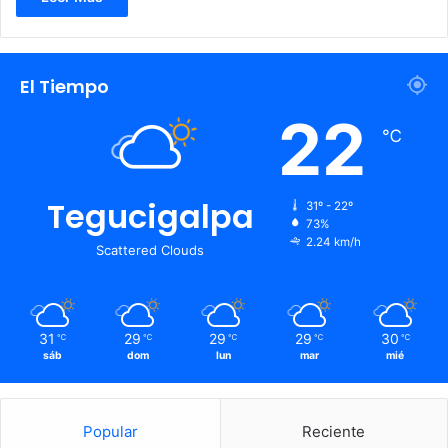
El Tiempo
22
℃
Tegucigalpa
31º - 22º
73%
2.24 km/h
Scattered Clouds
31
29
29
29
30
℃
℃
℃
℃
℃
sáb
dom
lun
mar
mié
Popular
Reciente