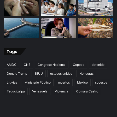
Tags
AMDC
CNE
Congreso Nacional
Copeco
detenido
Donald Trump
EEUU
estados unidos
Honduras
Lluvias
Ministerio Público
muertos
México
sucesos
Tegucigalpa
Venezuela
Violencia
Xiomara Castro