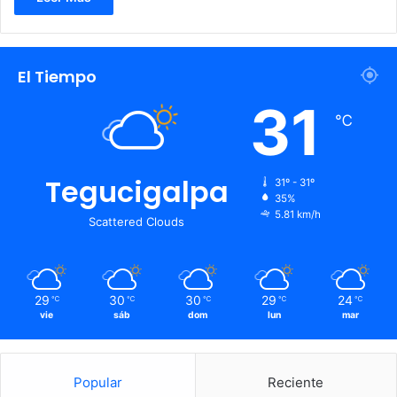
El Tiempo
31
℃
Tegucigalpa
31º - 31º
35%
5.81 km/h
Scattered Clouds
29
30
30
29
24
℃
℃
℃
℃
℃
vie
sáb
dom
lun
mar
Popular
Reciente