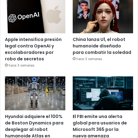
Apple intensifica presión
China lanza U1, el robot
legal contra OpenAI y
humanoide diseñado
excolaboradores por
para combatir la soledad
robo de secretos
hace 3 semanas
hace 3 semanas
Hyundai adquiere el 100%
El FBI emite una alerta
de Boston Dynamics para
global para usuarios de
desplegar al robot
Microsoft 365 por la
humanoide Atlas en
nueva amenaza