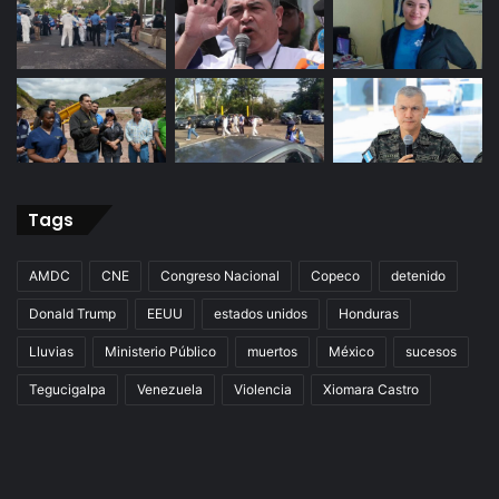
Tags
AMDC
CNE
Congreso Nacional
Copeco
detenido
Donald Trump
EEUU
estados unidos
Honduras
Lluvias
Ministerio Público
muertos
México
sucesos
Tegucigalpa
Venezuela
Violencia
Xiomara Castro