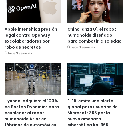
Apple intensifica presión
China lanza U1, el robot
legal contra OpenAI y
humanoide diseñado
excolaboradores por
para combatir la soledad
robo de secretos
hace 3 semanas
hace 3 semanas
Hyundai adquiere el 100%
El FBI emite una alerta
de Boston Dynamics para
global para usuarios de
desplegar al robot
Microsoft 365 por la
humanoide Atlas en
nueva amenaza
fábricas de automóviles
cibernética Kali365