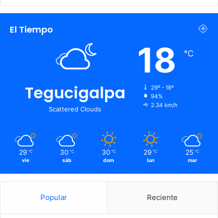
El Tiempo
18
℃
Tegucigalpa
29º - 18º
94%
2.34 km/h
Scattered Clouds
29
30
30
29
25
℃
℃
℃
℃
℃
vie
sáb
dom
lun
mar
Popular
Reciente