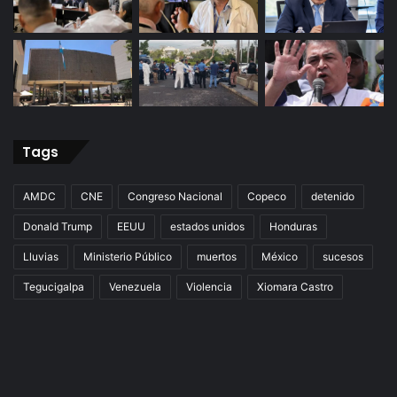
Tags
AMDC
CNE
Congreso Nacional
Copeco
detenido
Donald Trump
EEUU
estados unidos
Honduras
Lluvias
Ministerio Público
muertos
México
sucesos
Tegucigalpa
Venezuela
Violencia
Xiomara Castro