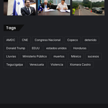
Tags
AMDC
CNE
Congreso Nacional
Copeco
detenido
Donald Trump
EEUU
estados unidos
Honduras
Lluvias
Ministerio Público
muertos
México
sucesos
Tegucigalpa
Venezuela
Violencia
Xiomara Castro