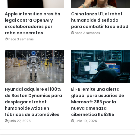
Apple intensifica presión
China lanza U1, el robot
legal contra OpenAI y
humanoide diseñado
excolaboradores por
para combatir la soledad
robo de secretos
hace 3 semanas
hace 3 semanas
Hyundai adquiere el 100%
El FBI emite una alerta
de Boston Dynamics para
global para usuarios de
desplegar al robot
Microsoft 365 por la
humanoide Atlas en
nueva amenaza
fábricas de automóviles
cibernética Kali365
junio 27, 2026
junio 19, 2026