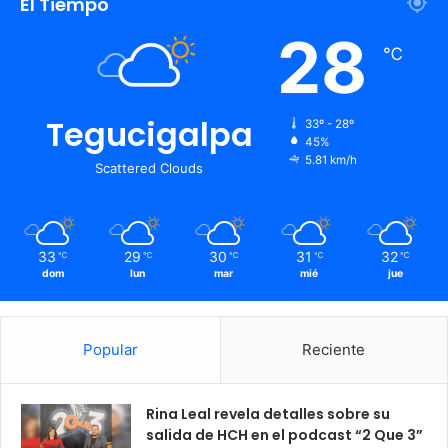
El Tiempo
28
℃
Tegucigalpa
33º - 28º
45%
5.81 km/h
Scattered Clouds
33
29
30
31
32
℃
℃
℃
℃
℃
dom
lun
mar
mié
jue
Popular
Reciente
Rina Leal revela detalles sobre su
salida de HCH en el podcast “2 Que 3”