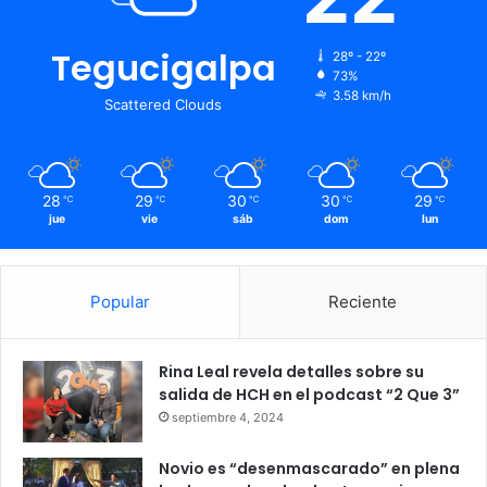
Tegucigalpa
28º - 22º
73%
3.58 km/h
Scattered Clouds
28
29
30
30
29
℃
℃
℃
℃
℃
jue
vie
sáb
dom
lun
Popular
Reciente
Rina Leal revela detalles sobre su
salida de HCH en el podcast “2 Que 3”
septiembre 4, 2024
Novio es “desenmascarado” en plena