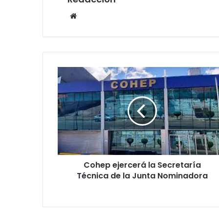
Website
Cohep
ejercerá
la
Secretaría
Técnica
de
la
Junta
Nominadora
Cohep ejercerá la Secretaría
Técnica de la Junta Nominadora