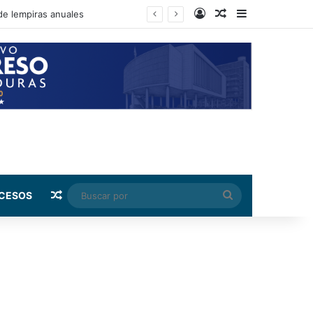
Log In
Random Article
Sidebar
ento de su salario beca
Random Article
Buscar
CESOS
por