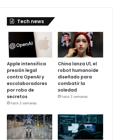
Tech news
Apple intensifica
China lanza U1, el
presión legal
robot humanoide
contra OpenAI y
diseñado para
excolaboradores
combatir la
por robo de
soledad
secretos
hace 3 semanas
hace 3 semanas