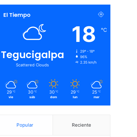
El Tiempo
18
℃
Tegucigalpa
29º - 18º
96%
2.35 km/h
Scattered Clouds
29
30
30
29
25
℃
℃
℃
℃
℃
vie
sáb
dom
lun
mar
Popular
Reciente