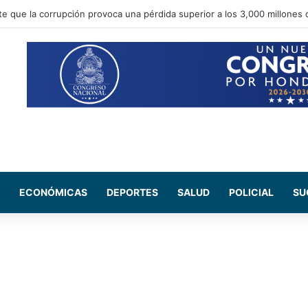
e Salud del CN se reúne con médicos residentes para evaluar el increm
ECONÓMICAS
DEPORTES
SALUD
POLICIAL
SU