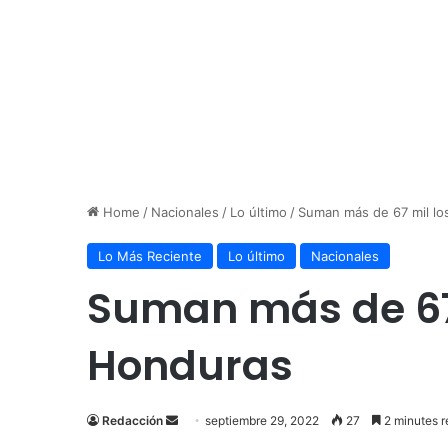
Home
/
Nacionales
/
Lo último
/
Suman más de 67 mil los
Lo Más Reciente
Lo último
Nacionales
Suman más de 67 
Honduras
Send
Redacción
septiembre 29, 2022
27
2 minutes r
an