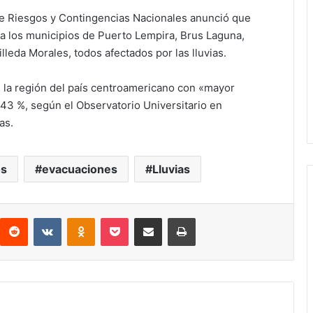
de Riesgos y Contingencias Nacionales anunció que
 a los municipios de Puerto Lempira, Brus Laguna,
leda Morales, todos afectados por las lluvias.
s la región del país centroamericano con «mayor
 43 %, según el Observatorio Universitario en
as.
os
evacuaciones
Lluvias
interest
Reddit
VKontakte
Odnoklassniki
Pocket
compartit via email
Print