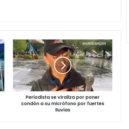
Periodista
se
viraliza
por
poner
condón
a
su
micrófono
Periodista se viraliza por poner
por
fuertes
condón a su micrófono por fuertes
lluvias
lluvias