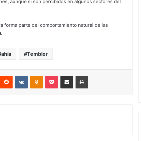
es, aunque sí son percibidos en algunos sectores del
ca forma parte del comportamiento natural de las
.
Bahía
Temblor
interest
Reddit
VKontakte
Odnoklassniki
Pocket
compartit via email
Print