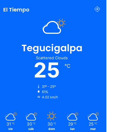
El Tiempo
Tegucigalpa
Scattered Clouds
25
℃
31º - 25º
61%
4.02 km/h
31
30
30
29
25
℃
℃
℃
℃
℃
vie
sáb
dom
lun
mar