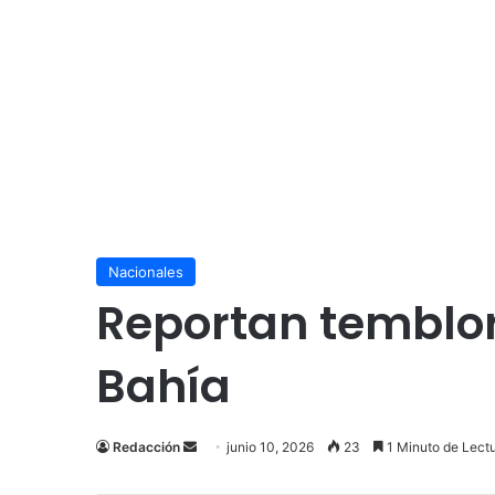
Nacionales
Reportan temblor 
Bahía
Send
Redacción
junio 10, 2026
23
1 Minuto de Lect
an