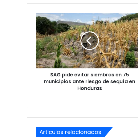
SAG
pide
evitar
siembras
en
75
municipios
ante
riesgo
SAG pide evitar siembras en 75
de
sequía
municipios ante riesgo de sequía en
en
Honduras
Honduras
Articulos relacionados