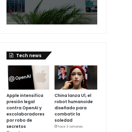
Tech news
Apple intensifica
China lanza U1, el
presión legal
robot humanoide
contra OpenAI y
diseñado para
excolaboradores
combatir la
por robo de
soledad
secretos
hace 3 semanas