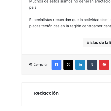
Muchos de estos sismos no generan afectacion
país.
Especialistas recuerdan que la actividad sísmi
placas tectónicas en la región centroamericana
Islas de la 
Facebook
X
LinkedIn
Tumblr
P
Compartir
Redacción