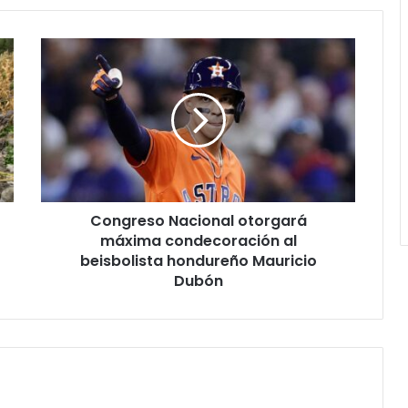
Congreso
Nacional
otorgará
máxima
condecoración
al
beisbolista
hondureño
Mauricio
Congreso Nacional otorgará
Dubón
máxima condecoración al
beisbolista hondureño Mauricio
Dubón