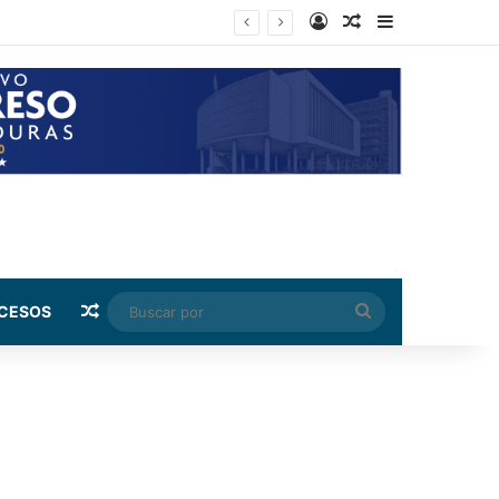
Log In
Random Article
Sidebar
Random Article
Buscar
CESOS
por