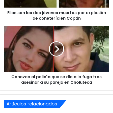
calmar a sus educandos.
explosión
de
Ellos son los dos jóvenes muertos por explosión
cohetería
Todavía se desconoce la fecha en que fue grabado el clip,
en
de cohetería en Copán
además, hasta el momento el
Instituto CEB Mary Flake
Copán
Flores, de Choloma
, no se ha pronunciado para desmentir
Conozca
o confirmar que el hecho ocurrió dentro de sus
al
instalaciones.
policía
que
se
dio
a
la
fuga
Conozca al policía que se dio a la fuga tras
tras
asesinar
asesinar a su pareja en Choluteca
a
su
pareja
en
Articulos relacionados
Choluteca