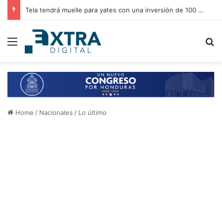
Tela tendrá muelle para yates con una inversión de 100 millones de lempiras para impulsar el turismo regional
Menu
B
Home
/
Nacionales
/
Lo último