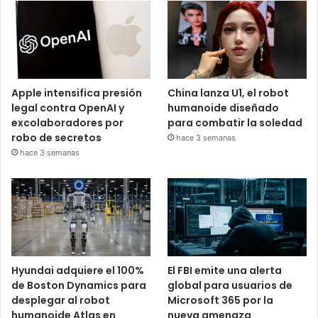
Apple intensifica presión
China lanza U1, el robot
legal contra OpenAI y
humanoide diseñado
excolaboradores por
para combatir la soledad
robo de secretos
hace 3 semanas
hace 3 semanas
Hyundai adquiere el 100%
El FBI emite una alerta
de Boston Dynamics para
global para usuarios de
desplegar al robot
Microsoft 365 por la
humanoide Atlas en
nueva amenaza