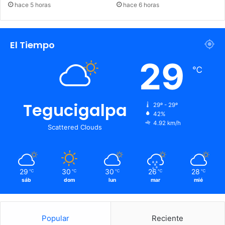
hace 5 horas
hace 6 horas
El Tiempo
Bullying
Choloma
estudiante
29
℃
Tegucigalpa
29º - 29º
42%
4.92 km/h
Scattered Clouds
29
30
30
26
28
℃
℃
℃
℃
℃
sáb
dom
lun
mar
mié
Popular
Reciente