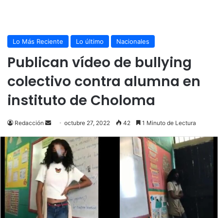
Lo Más Reciente
Lo último
Nacionales
Publican vídeo de bullying
colectivo contra alumna en
instituto de Choloma
Send
Redacción
octubre 27, 2022
42
1 Minuto de Lectura
an
email