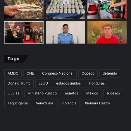
Tags
AMDC
CNE
Congreso Nacional
Copeco
detenido
Donald Trump
EEUU
estados unidos
Honduras
Lluvias
Ministerio Público
muertos
México
sucesos
Tegucigalpa
Venezuela
Violencia
Xiomara Castro