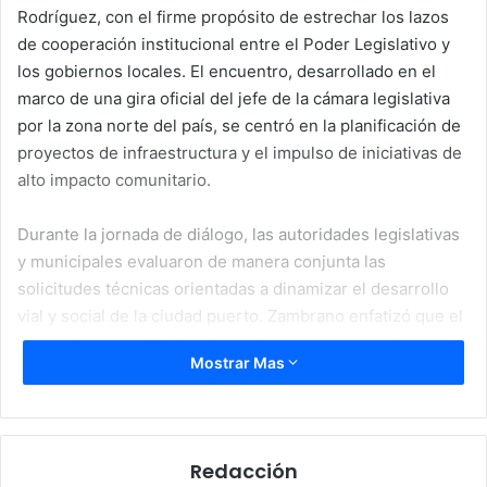
Rodríguez, con el firme propósito de estrechar los lazos
de cooperación institucional entre el Poder Legislativo y
los gobiernos locales. El encuentro, desarrollado en el
marco de una gira oficial del jefe de la cámara legislativa
por la zona norte del país, se centró en la planificación de
proyectos de infraestructura y el impulso de iniciativas de
alto impacto comunitario.
Durante la jornada de diálogo, las autoridades legislativas
y municipales evaluaron de manera conjunta las
solicitudes técnicas orientadas a dinamizar el desarrollo
vial y social de la ciudad puerto. Zambrano enfatizó que el
nuevo Congreso Nacional mantiene un compromiso
Mostrar Mas
absoluto con el fortalecimiento de los municipios, sin
distinción de banderas políticas, para agilizar la
aprobación de recursos destinados a obras públicas
urgentes.
Redacción