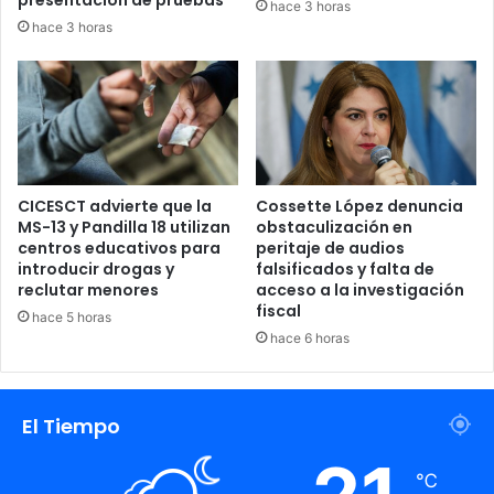
desarrollo
hace 3 horas
hace 3 horas
En la mesa de diálogo participaron activamente diputados
representantes del departamento de Cortés, entre ellos la
legisladora liberal Alejandra Vallecillo y los congresistas
nacionalistas José Jaar y Alberto Chedrani, lo que
evidenció un respaldo multipartidario a las peticiones de
la alcaldía porteña.
CICESCT advierte que la
Cossette López denuncia
MS-13 y Pandilla 18 utilizan
obstaculización en
centros educativos para
peritaje de audios
introducir drogas y
falsificados y falta de
reclutar menores
acceso a la investigación
fiscal
hace 5 horas
hace 6 horas
El Tiempo
℃