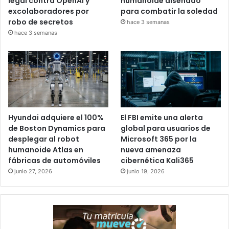
legal contra OpenAI y
humanoide diseñado
excolaboradores por
para combatir la soledad
robo de secretos
hace 3 semanas
hace 3 semanas
Hyundai adquiere el 100%
El FBI emite una alerta
de Boston Dynamics para
global para usuarios de
desplegar al robot
Microsoft 365 por la
humanoide Atlas en
nueva amenaza
fábricas de automóviles
cibernética Kali365
junio 27, 2026
junio 19, 2026