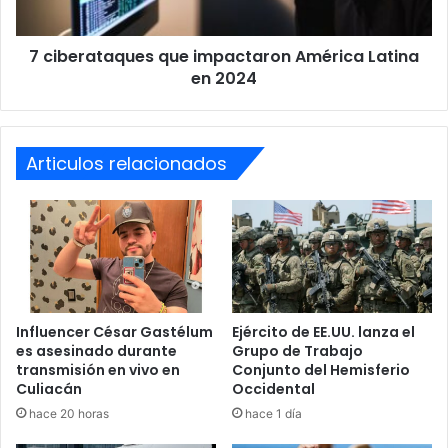
2024
7 ciberataques que impactaron América Latina
en 2024
El caso fue desestimado al no cumplir con los requisitos
legales para proceder con una investigación. El juez a
cargo calificó la denuncia como “frívola” y consideró que
representaba un abuso de los procedimientos judiciales.
Articulos relacionados
Aunque el asunto no escaló a mayores, el caso ha
despertado interés y generado debate sobre el uso
adecuado del sistema penal para resolver conflictos
personales y domésticos.
Influencer César Gastélum
Ejército de EE.UU. lanza el
es asesinado durante
Grupo de Trabajo
transmisión en vivo en
Conjunto del Hemisferio
Culiacán
Occidental
hace 20 horas
hace 1 día