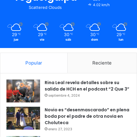
4.02 km/h
Scattered Clouds
29
29
30
30
29
℃
℃
℃
℃
℃
jue
vie
sáb
dom
lun
Popular
Reciente
Rina Leal revela detalles sobre su
salida de HCH en el podcast “2 Que 3”
septiembre 4, 2024
Novio es “desenmascarado” en plena
boda por el padre de otra novia en
Choluteca
enero 27, 2023