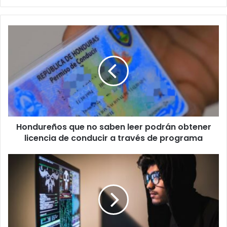
Hondureños
que
no
saben
leer
podrán
obtener
licencia
de
Hondureños que no saben leer podrán obtener
conducir
a
licencia de conducir a través de programa
través
de
7
programa
ciberataques
que
impactaron
América
Latina
en