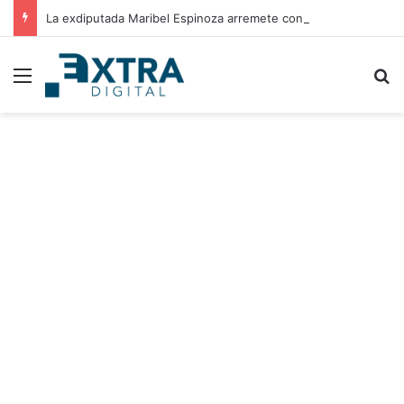
La exdiputada Maribel Espinoza arremete contra el expresidente Juan Orlando Hernández
Menu
B