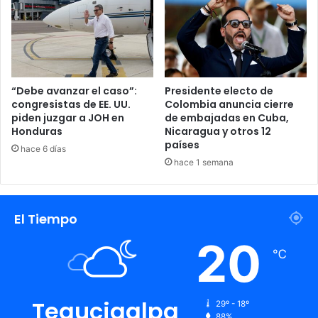
“Debe avanzar el caso”:
Presidente electo de
congresistas de EE. UU.
Colombia anuncia cierre
Demanda
Esposo
Gato
India
piden juzgar a JOH en
de embajadas en Cuba,
Honduras
Nicaragua y otros 12
países
Indua
hace 6 días
hace 1 semana
El Tiempo
20
℃
Tegucigalpa
29º - 18º
88%