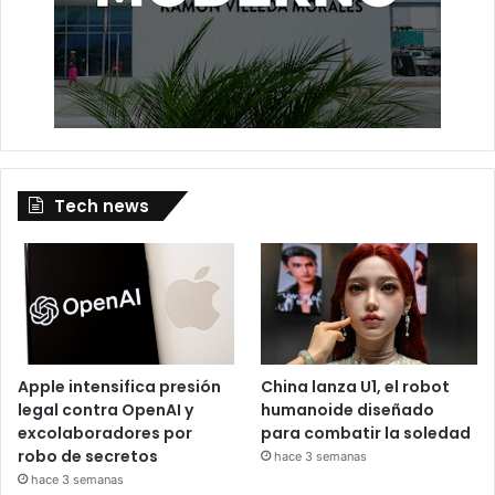
Tech news
Apple intensifica presión
China lanza U1, el robot
legal contra OpenAI y
humanoide diseñado
excolaboradores por
para combatir la soledad
robo de secretos
hace 3 semanas
hace 3 semanas