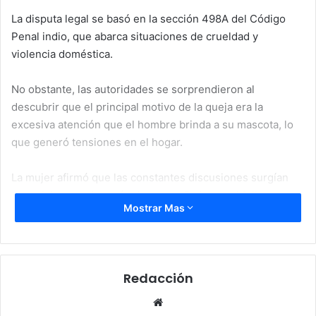
La disputa legal se basó en la sección 498A del Código
Penal indio, que abarca situaciones de crueldad y
violencia doméstica.
No obstante, las autoridades se sorprendieron al
descubrir que el principal motivo de la queja era la
excesiva atención que el hombre brinda a su mascota, lo
que generó tensiones en el hogar.
La mujer afirmó que las constantes discusiones surgían
especialmente después de ser arañada por el felino,
Mostrar Mas
hecho que, según ella, agravaba la falta de atención de su
esposo hacia su bienestar.
Redacción
Website