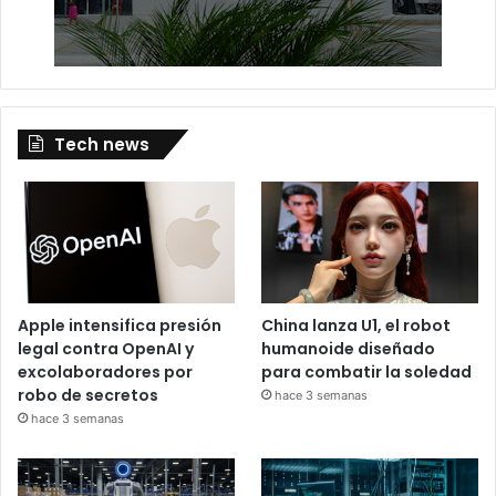
Tech news
Apple intensifica presión
China lanza U1, el robot
legal contra OpenAI y
humanoide diseñado
excolaboradores por
para combatir la soledad
robo de secretos
hace 3 semanas
hace 3 semanas