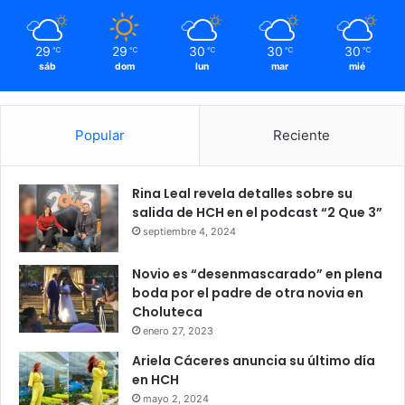
tráfico de sustancias prohibidas. Los 104 bienes
incautados serán transferidos formalmente a la Oficina de
29
29
30
30
30
℃
℃
℃
℃
℃
Administradora de Bienes Incautados (OABI) para su
sáb
dom
lun
mar
mié
respectiva custodia y manejo técnico mientras se evacúan
las audiencias de privación de dominio en los tribunales
Popular
Reciente
competentes, donde la defensa de los implicados deberá
intentar desvanecer la tesis fiscal o, de lo contrario, los
activos pasarán definitivamente a favor del Estado de
Rina Leal revela detalles sobre su
Honduras.
salida de HCH en el podcast “2 Que 3”
septiembre 4, 2024
104 Bienes
Ejecución
Los Pinto
Novio es “desenmascarado” en plena
boda por el padre de otra novia en
Ministerio Público
Choluteca
enero 27, 2023
Ariela Cáceres anuncia su último día
en HCH
mayo 2, 2024