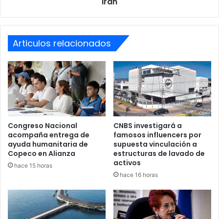
forenses determinaron la existencia de un vacío
Irán
Irán
financiero insostenible por un monto exacto de 418
millones de lempiras.
Articulos relacionados
Congreso Nacional
CNBS investigará a
acompaña entrega de
famosos influencers por
ayuda humanitaria de
supuesta vinculación a
Copeco en Alianza
estructuras de lavado de
activos
hace 15 horas
hace 16 horas