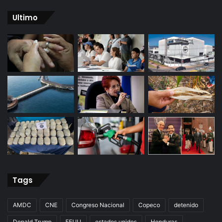
Ultimo
Tags
AMDC
CNE
Congreso Nacional
Copeco
detenido
Donald Trump
EEUU
estados unidos
Honduras