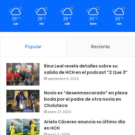
29
29
28
30
30
℃
℃
℃
℃
℃
jue
vie
sáb
dom
lun
Popular
Reciente
Rina Leal revela detalles sobre su
salida de HCH en el podcast “2 Que 3”
septiembre 4, 2024
Novio es “desenmascarado” en plena
boda por el padre de otra novia en
Choluteca
enero 27, 2023
Ariela Cáceres anuncia su último día
en HCH
mayo 2, 2024