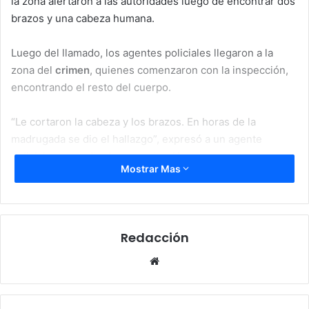
la zona alertaron a las autoridades luego de encontrar dos
brazos y una cabeza humana.
Luego del llamado, los agentes policiales llegaron a la
zona del
crimen
, quienes comenzaron con la inspección,
encontrando el resto del cuerpo.
“Le cortaron la cabeza y los brazos. En horas de la
madrugada se dio el hallazgo”, expresó a un agente
policial a un medio de comunicación.
Mostrar Mas
El cuerpo del
joven
fue encontrado junto a la basura y
portaba un pantalón, una camisa color roja y unos tenis
blancos.
Redacción
Hasta el momento se desconoce la identidad del ahora
Website
occiso como también el verdadero motivo por el cual los
delincuentes le quitaron la vida.