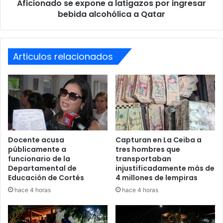
Aficionado se expone a latigazos por ingresar
a
Qatar
bebida alcohólica a Qatar
Articulos relacionados
Docente acusa
Capturan en La Ceiba a
públicamente a
tres hombres que
funcionario de la
transportaban
Departamental de
injustificadamente más de
Educación de Cortés
4 millones de lempiras
hace 4 horas
hace 4 horas