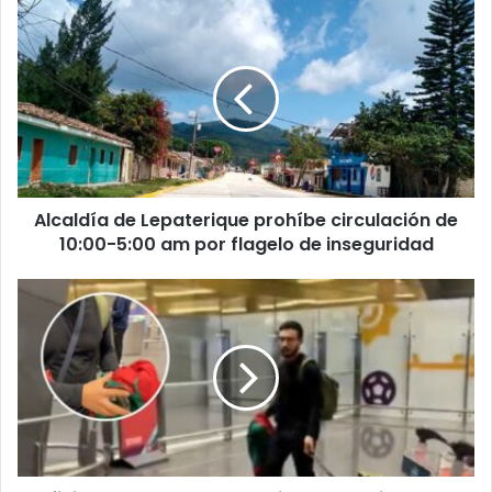
Alcaldía
de
muertos
SPS
sucesos
Lepaterique
prohíbe
circulación
de
10:00-
5:00
am
Alcaldía de Lepaterique prohíbe circulación de
por
flagelo
10:00-5:00 am por flagelo de inseguridad
de
inseguridad
Aficionado
se
expone
a
latigazos
por
ingresar
bebida
alcohólica