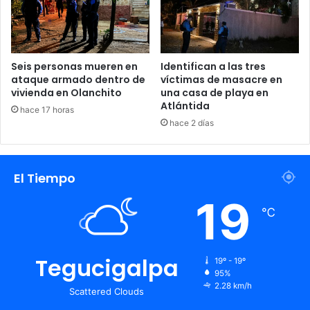
Seis personas mueren en
Identifican a las tres
ataque armado dentro de
víctimas de masacre en
vivienda en Olanchito
una casa de playa en
Atlántida
hace 17 horas
hace 2 días
El Tiempo
19
℃
Tegucigalpa
19º - 19º
95%
2.28 km/h
Scattered Clouds