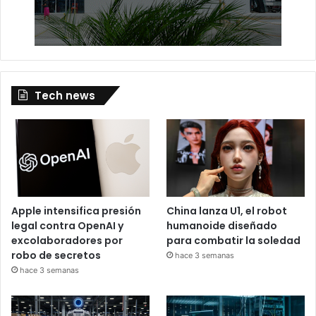
Tech news
Apple intensifica presión
China lanza U1, el robot
legal contra OpenAI y
humanoide diseñado
excolaboradores por
para combatir la soledad
robo de secretos
hace 3 semanas
hace 3 semanas