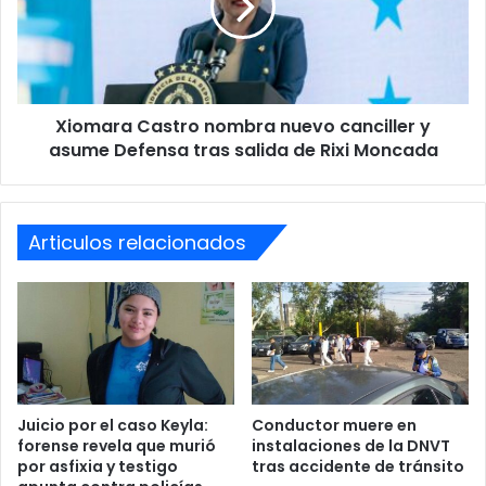
canciller
regreso al país.
y
asume
Su captura
Defensa
tras
Xiomara Castro nombra nuevo canciller y
salida
Ramón Matta Ballesteros
fue capturado en 1988 y
de
asume Defensa tras salida de Rixi Moncada
trasladado a Estados Unidos, donde fue procesado por
Rixi
delitos relacionados con el narcotráfico. Su nombre
Moncada
estuvo ligado a importantes redes internacionales durante
Articulos relacionados
la década de los ochenta, lo que lo convirtió en una figura
polémica y ampliamente conocida a nivel nacional e
internacional.
Honduras
Ramon Matta
Juicio por el caso Keyla:
Conductor muere en
forense revela que murió
instalaciones de la DNVT
por asfixia y testigo
tras accidente de tránsito