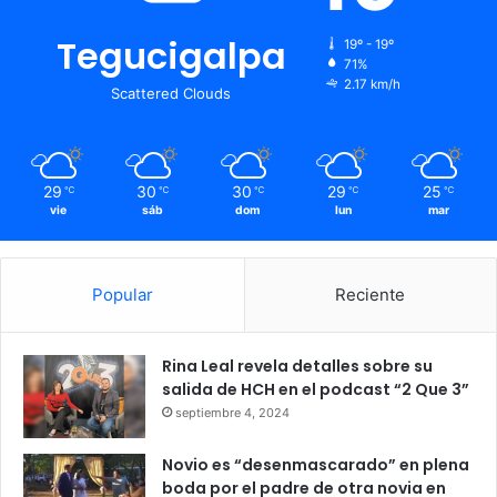
Tegucigalpa
19º - 19º
71%
2.17 km/h
Scattered Clouds
29
30
30
29
25
℃
℃
℃
℃
℃
vie
sáb
dom
lun
mar
Popular
Reciente
Rina Leal revela detalles sobre su
salida de HCH en el podcast “2 Que 3”
septiembre 4, 2024
Novio es “desenmascarado” en plena
boda por el padre de otra novia en