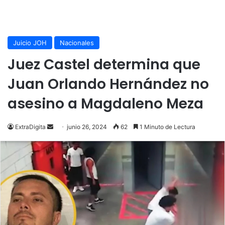
Juicio JOH
Nacionales
Juez Castel determina que
Juan Orlando Hernández no
asesino a Magdaleno Meza
Send
ExtraDigita
junio 26, 2024
62
1 Minuto de Lectura
an
email