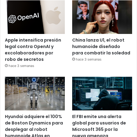
Apple intensifica presión
China lanza U1, el robot
legal contra OpenAI y
humanoide diseñado
excolaboradores por
para combatir la soledad
robo de secretos
hace 3 semanas
hace 3 semanas
Hyundai adquiere el 100%
El FBI emite una alerta
de Boston Dynamics para
global para usuarios de
desplegar al robot
Microsoft 365 por la
humanoide Atlas en
nueva amenaza