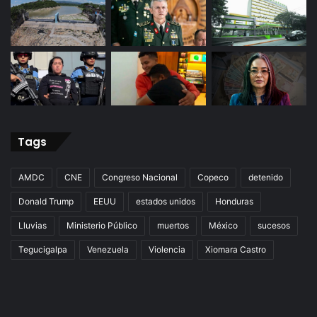
Tags
AMDC
CNE
Congreso Nacional
Copeco
detenido
Donald Trump
EEUU
estados unidos
Honduras
Lluvias
Ministerio Público
muertos
México
sucesos
Tegucigalpa
Venezuela
Violencia
Xiomara Castro