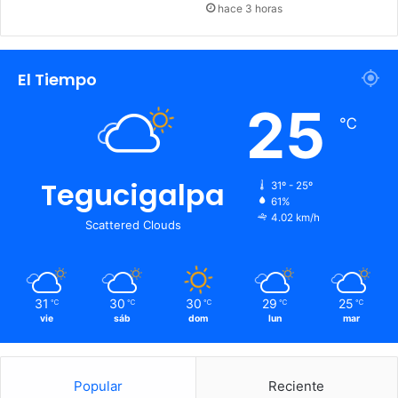
hace 3 horas
El Tiempo
25
℃
Tegucigalpa
31º - 25º
61%
4.02 km/h
Scattered Clouds
31
30
30
29
25
℃
℃
℃
℃
℃
vie
sáb
dom
lun
mar
Popular
Reciente