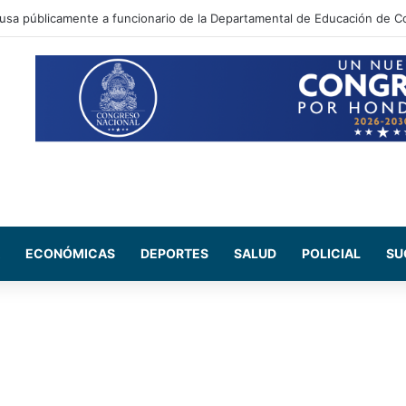
ada Maribel Espinoza arremete contra el expresidente Juan Orlando He
ECONÓMICAS
DEPORTES
SALUD
POLICIAL
SU