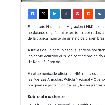
Facebook
X
LinkedIn
Tumblr
Pinterest
Reddit
El Instituto Nacional de Migración
(INM)
hizo u
no dejarse engañar ni extorsionar por redes cri
de la trágica muerte de un niño de origen brasi
A través de un comunicado, el ente se solidari
incidente ocurrido el 28 de septiembre en río
de
Danlí, El Paraíso.
En el comunicado oficial, el
INM
indica que est
las Fuerzas Armadas, Policía Nacional y Cuer
búsqueda y protección de las y los migrantes e
Sobre el incidente
Un sujeto que se encuentra detenido desde el