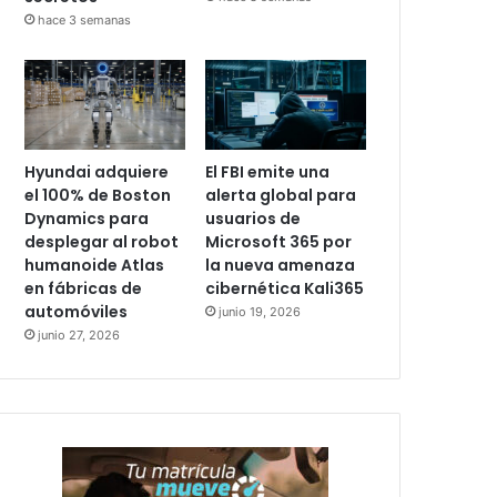
hace 3 semanas
Hyundai adquiere
El FBI emite una
el 100% de Boston
alerta global para
Dynamics para
usuarios de
desplegar al robot
Microsoft 365 por
humanoide Atlas
la nueva amenaza
en fábricas de
cibernética Kali365
automóviles
junio 19, 2026
junio 27, 2026