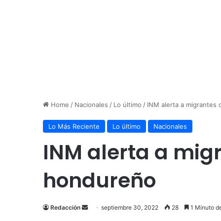
Home
/
Nacionales
/
Lo último
/
INM alerta a migrantes 
Lo Más Reciente
Lo último
Nacionales
INM alerta a migr
hondureño
Send
Redacción
septiembre 30, 2022
28
1 Minuto d
an