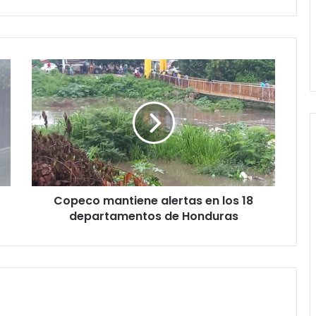
Copeco
mantiene
alertas
en
los
18
departamentos
de
Honduras
Copeco mantiene alertas en los 18
departamentos de Honduras