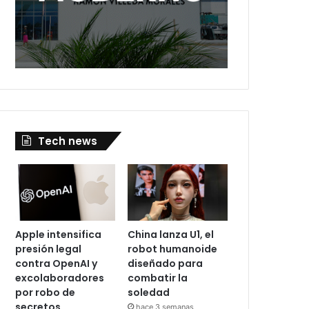
Tech news
Apple intensifica
China lanza U1, el
presión legal
robot humanoide
contra OpenAI y
diseñado para
excolaboradores
combatir la
por robo de
soledad
secretos
hace 3 semanas