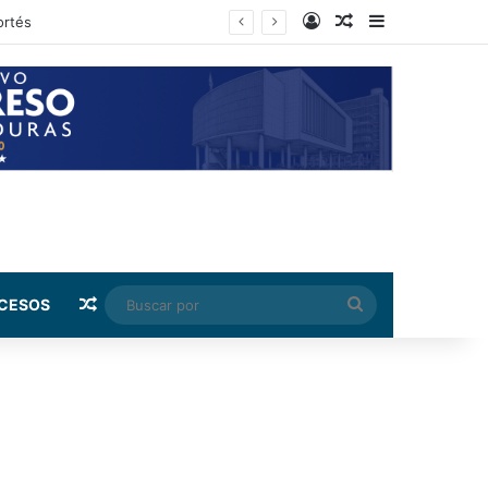
Log In
Random Article
Sidebar
rnández
Random Article
Buscar
CESOS
por