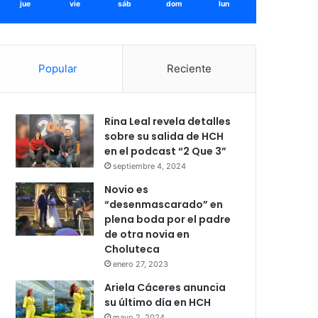
jue
vie
sáb
dom
lun
Popular
Reciente
Rina Leal revela detalles
sobre su salida de HCH
en el podcast “2 Que 3”
septiembre 4, 2024
Novio es
“desenmascarado” en
plena boda por el padre
de otra novia en
Choluteca
enero 27, 2023
Ariela Cáceres anuncia
su último día en HCH
mayo 2, 2024