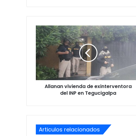
Allanan
vivienda
de
exinterventora
del
INP
en
Tegucigalpa
Allanan vivienda de exinterventora
del INP en Tegucigalpa
Articulos relacionados