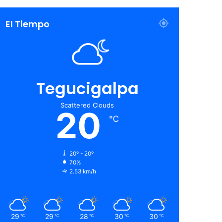
El Tiempo
Tegucigalpa
Scattered Clouds
20
℃
20º - 20º
70%
2.53 km/h
29
29
28
30
30
℃
℃
℃
℃
℃