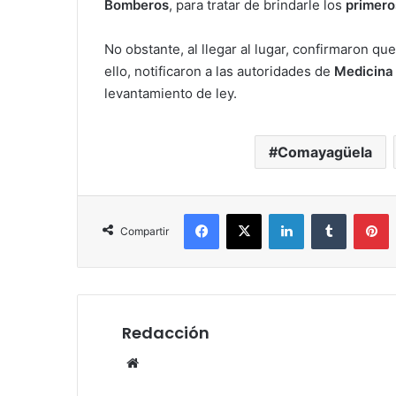
Bomberos
, para tratar de brindarle los
primeros
No obstante, al llegar al lugar, confirmaron qu
ello, notificaron a las autoridades de
Medicina
levantamiento de ley.
Comayagüela
Facebook
X
LinkedIn
Tumblr
P
Compartir
Redacción
Website