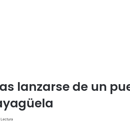
s lanzarse de un puen
ayagüela
 Lectura