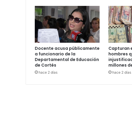
Docente acusa públicamente
Capturan e
a funcionario de la
hombres q
Departamental de Educación
injustific
de Cortés
millones d
hace 2 días
hace 2 días