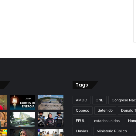
Tags
AMDC
CNE
Congreso Nac
Copeco
detenido
Donald 
EEUU
estados unidos
Hon
Lluvias
Ministerio Público