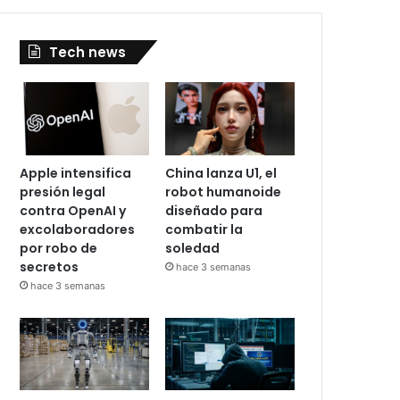
Tech news
Apple intensifica
China lanza U1, el
presión legal
robot humanoide
contra OpenAI y
diseñado para
excolaboradores
combatir la
por robo de
soledad
secretos
hace 3 semanas
hace 3 semanas