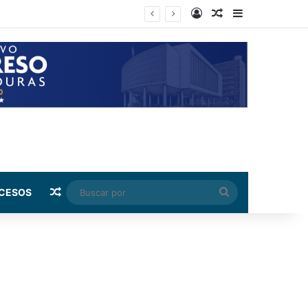
Log In
Random Article
Sidebar
Random Article
Buscar
CESOS
por