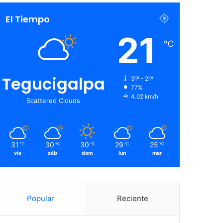
El Tiempo
21
℃
Tegucigalpa
31º - 21º
77%
4.02 km/h
Scattered Clouds
31
30
30
29
25
℃
℃
℃
℃
℃
vie
sáb
dom
lun
mar
Popular
Reciente