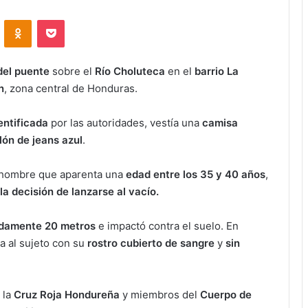
VKontakte
Odnoklassniki
Pocket
del puente
sobre el
Río Choluteca
en el
barrio La
n
, zona central de Honduras.
entificada
por las autoridades, vestía una
camisa
lón de jeans azul
.
l hombre que aparenta una
edad entre los 35 y 40 años
,
a decisión de lanzarse al vacío.
adamente 20 metros
e impactó contra el suelo. En
a al sujeto con su
rostro cubierto de sangre
y
sin
 la
Cruz Roja Hondureña
y miembros del
Cuerpo de