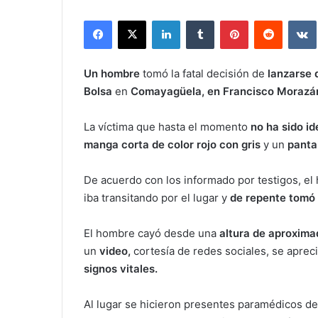
Facebook
X
LinkedIn
Tumblr
Pinterest
Reddit
Un hombre
tomó la fatal decisión de
lanzarse 
Bolsa
en
Comayagüela, en Francisco Morazá
La víctima que hasta el momento
no ha sido id
manga corta de color rojo con gris
y un
panta
De acuerdo con los informado por testigos, e
iba transitando por el lugar y
de repente tomó l
El hombre cayó desde una
altura de aproxim
un
video,
cortesía de redes sociales, se apreci
signos vitales.
Al lugar se hicieron presentes paramédicos de