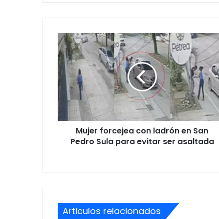
Mujer
forcejea
con
ladrón
en
San
Pedro
Sula
para
Mujer forcejea con ladrón en San
evitar
ser
Pedro Sula para evitar ser asaltada
asaltada
Articulos relacionados