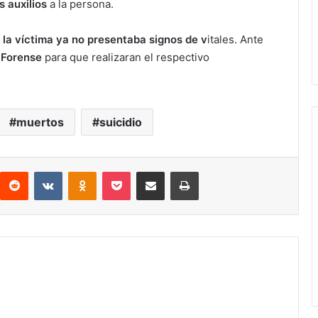
 auxilios
a la persona.
e
la víctima ya no presentaba signos de v
itales. Ante
 Forense
para que realizaran el respectivo
muertos
suicidio
interest
Reddit
VKontakte
Odnoklassniki
Pocket
compartit via email
Print