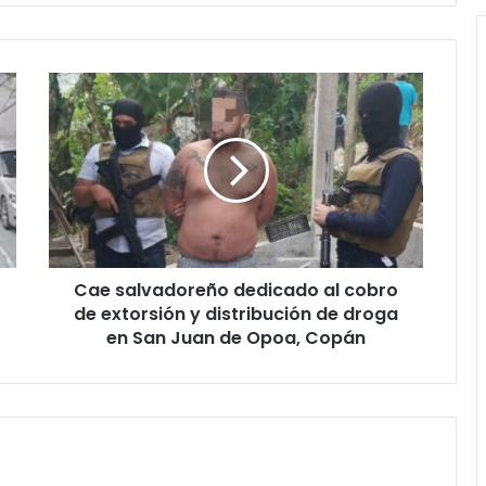
Cae
salvadoreño
dedicado
al
cobro
de
extorsión
y
distribución
Cae salvadoreño dedicado al cobro
de
droga
de extorsión y distribución de droga
en
en San Juan de Opoa, Copán
San
Juan
de
Opoa,
Copán