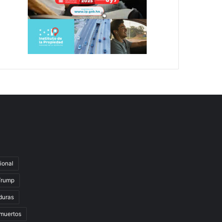
ional
Trump
duras
muertos