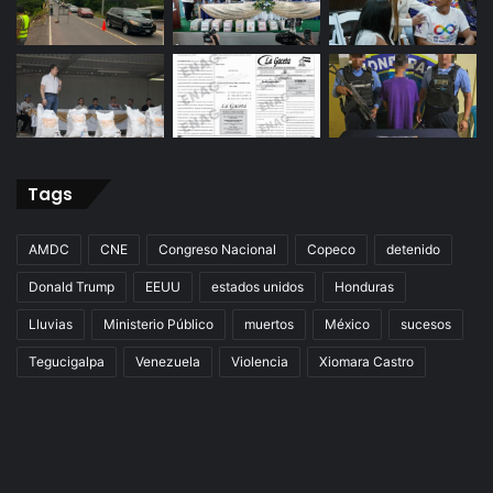
Tags
AMDC
CNE
Congreso Nacional
Copeco
detenido
Donald Trump
EEUU
estados unidos
Honduras
Lluvias
Ministerio Público
muertos
México
sucesos
Tegucigalpa
Venezuela
Violencia
Xiomara Castro