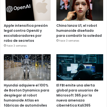
Apple intensifica presión
China lanza U1, el robot
legal contra OpenAI y
humanoide diseñado
excolaboradores por
para combatir la soledad
robo de secretos
hace 3 semanas
hace 3 semanas
Hyundai adquiere el 100%
El FBI emite una alerta
de Boston Dynamics para
global para usuarios de
desplegar al robot
Microsoft 365 por la
humanoide Atlas en
nueva amenaza
fábricas de automóviles
cibernética Kali365