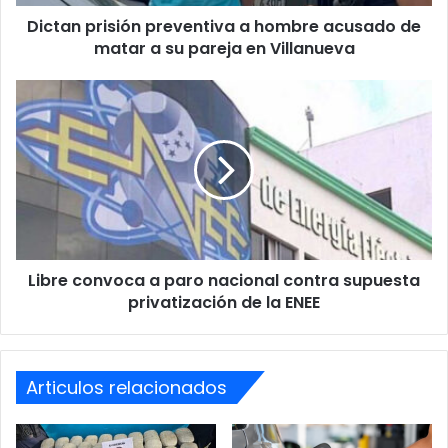
a
Dictan prisión preventiva a hombre acusado de
su
pareja
matar a su pareja en Villanueva
en
Villanueva
Libre
convoca
a
paro
nacional
contra
supuesta
privatización
de
Libre convoca a paro nacional contra supuesta
la
ENEE
privatización de la ENEE
Los inmuebles deben ser rehabilitados para su uso, en un
periodo estimado de dos meses.
Articulos relacionados
En cuanto al foro regional, en la actualidad está
atendiendo en una oficina del Congreso Nacional, pero