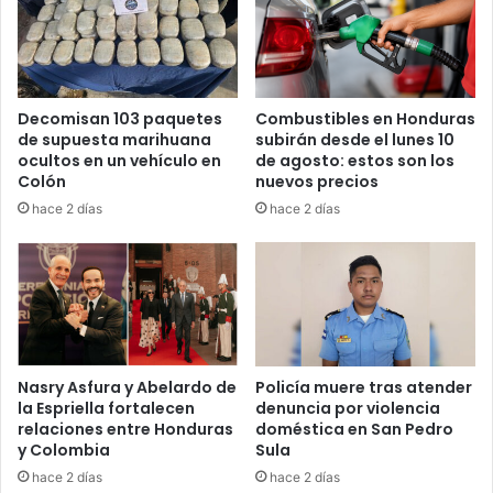
“ahora el Foprel, con ese convenio con la Oabi, va a tener
una oficina porque es una sede regional en Honduras”,
refirió el presidente Zambrano.
Decomisan 103 paquetes
Combustibles en Honduras
Asimismo, el convenio firmado por el Congreso y la Oabi
de supuesta marihuana
subirán desde el lunes 10
tiene como objetivo intercambiar información entre las
ocultos en un vehículo en
de agosto: estos son los
instituciones para la transparencia que debe de existir en
Colón
nuevos precios
el país.
hace 2 días
hace 2 días
Fortaleciendo el Congreso
“Este convenio que hemos firmado con la OABI va
encaminado a fortalecer al Congreso Nacional porque
vamos a tener una oficina en el departamento de Cortés,
Nasry Asfura y Abelardo de
Policía muere tras atender
específicamente en la ciudad de San Pedro Sula”, indicó el
la Espriella fortalecen
denuncia por violencia
secretario del Legislativo, Carlos Ledezma.
relaciones entre Honduras
doméstica en San Pedro
y Colombia
Sula
El diputado Ledezma destacó que el establecimiento de la
hace 2 días
hace 2 días