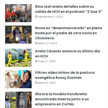
Rina Leal revela detalles sobre su
salida de HCH en el podcast “2 Que 3”
Congreso Nacional
San Pedro Sula
septiembre 4, 2024
Sede
Novio es “desenmascarado” en plena
boda por el padre de otra novia en
Choluteca
enero 27, 2023
Ariela Cáceres anuncia su último día
en HCH
mayo 2, 2024
Filtran vídeo íntimo de la pastora
evangélica Rossy Guzmán
enero 8, 2023
Ella era la modelo hondureña
encontrada muerta junto a un
empresario en Cortés