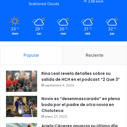
2.68 km/h
Scattered Clouds
33
29
30
31
32
℃
℃
℃
℃
℃
dom
lun
mar
mié
jue
Popular
Reciente
Rina Leal revela detalles sobre su
salida de HCH en el podcast “2 Que 3”
septiembre 4, 2024
Novio es “desenmascarado” en plena
boda por el padre de otra novia en
Choluteca
enero 27, 2023
Ariela Cáceres anuncia su último día