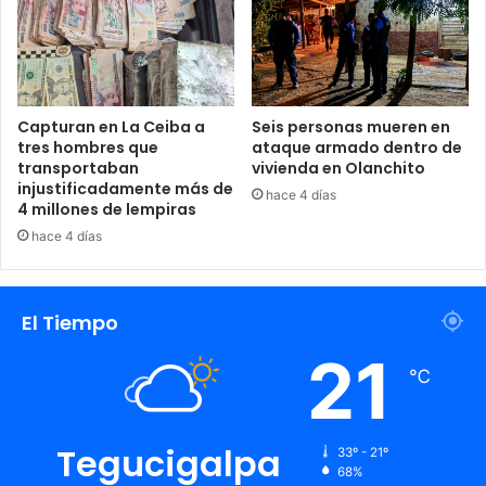
Capturan en La Ceiba a
Seis personas mueren en
tres hombres que
ataque armado dentro de
transportaban
vivienda en Olanchito
injustificadamente más de
hace 4 días
4 millones de lempiras
hace 4 días
El Tiempo
21
℃
Tegucigalpa
33º - 21º
68%