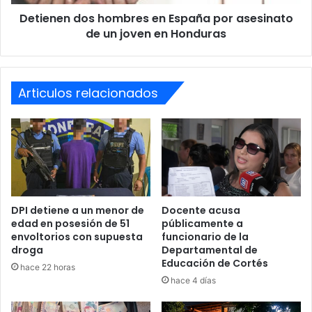
un
Detienen dos hombres en España por asesinato
joven
en
de un joven en Honduras
Honduras
Articulos relacionados
DPI detiene a un menor de
Docente acusa
edad en posesión de 51
públicamente a
envoltorios con supuesta
funcionario de la
droga
Departamental de
Educación de Cortés
hace 22 horas
hace 4 días