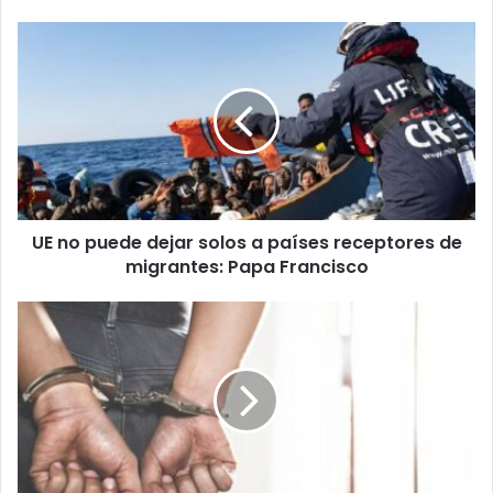
UE
no
puede
dejar
solos
a
países
receptores
de
UE no puede dejar solos a países receptores de
migrantes:
Papa
migrantes: Papa Francisco
Francisco
Detienen
dos
hombres
en
España
por
asesinato
de