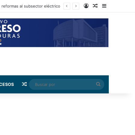
Log In
Random Article
Sidebar
 reformas al subsector eléctrico
Random Article
Buscar
CESOS
por