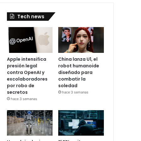
Tech news
Apple intensifica
China lanza U1, el
presión legal
robot humanoide
contra OpenAI y
diseñado para
excolaboradores
combatir la
por robo de
soledad
secretos
hace 3 semanas
hace 3 semanas