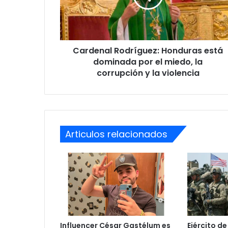
por
el
miedo,
la
Cardenal Rodríguez: Honduras está
corrupción
y
dominada por el miedo, la
la
corrupción y la violencia
violencia
Articulos relacionados
Influencer César Gastélum es
Ejército de