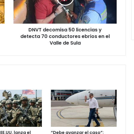
detecta
70
conductores
ebrios
DNVT decomisa 50 licencias y
en
el
detecta 70 conductores ebrios en el
Valle
Valle de Sula
de
Sula
 EE.UU. lanza el
“Debe avanzar el caso”: