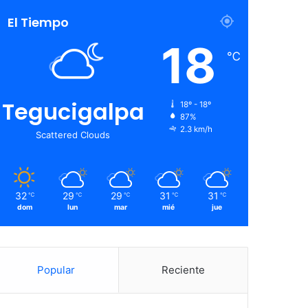
El Tiempo
18
℃
Tegucigalpa
18º - 18º
87%
2.3 km/h
Scattered Clouds
32
29
29
31
31
℃
℃
℃
℃
℃
dom
lun
mar
mié
jue
Popular
Reciente