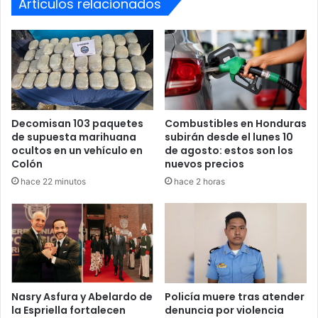
Articulos relacionados
recepción.
Estas jornadas están dirigidas de manera exclusiva al
personal especializado del INM, enfocándose de manera
estratégica al intercambio de inteligencia y técnicas
avanzadas de verificación de documentos.
Decomisan 103 paquetes
Combustibles en Honduras
de supuesta marihuana
subirán desde el lunes 10
capacitación
Expertos
ocultos en un vehículo en
de agosto: estos son los
Colón
nuevos precios
Instituto Nacional de Migración
hace 22 minutos
hace 2 horas
Nasry Asfura y Abelardo de
Policía muere tras atender
la Espriella fortalecen
denuncia por violencia