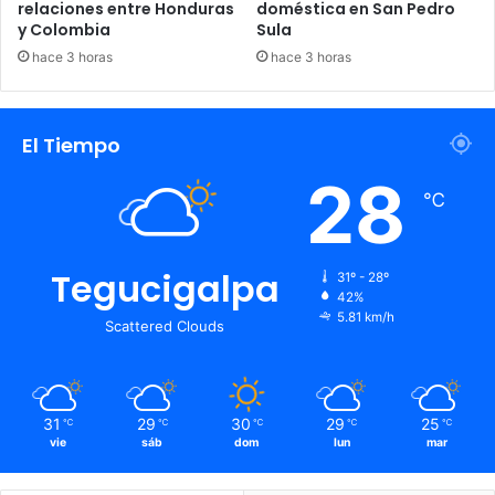
relaciones entre Honduras
doméstica en San Pedro
y Colombia
Sula
hace 3 horas
hace 3 horas
El Tiempo
28
℃
Tegucigalpa
31º - 28º
42%
5.81 km/h
Scattered Clouds
31
29
30
29
25
℃
℃
℃
℃
℃
vie
sáb
dom
lun
mar