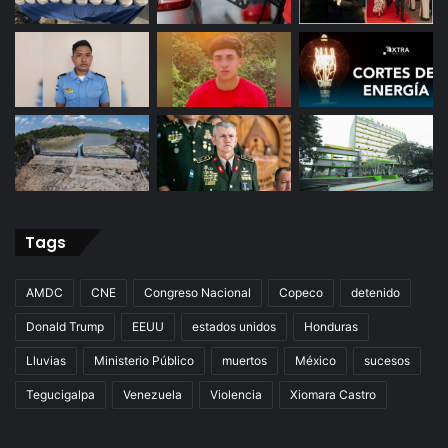
Tags
AMDC
CNE
Congreso Nacional
Copeco
detenido
Donald Trump
EEUU
estados unidos
Honduras
Lluvias
Ministerio Público
muertos
México
sucesos
Tegucigalpa
Venezuela
Violencia
Xiomara Castro