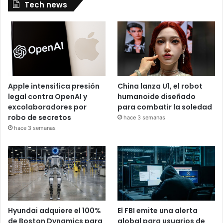
Tech news
Apple intensifica presión
China lanza U1, el robot
legal contra OpenAI y
humanoide diseñado
excolaboradores por
para combatir la soledad
robo de secretos
hace 3 semanas
hace 3 semanas
Hyundai adquiere el 100%
El FBI emite una alerta
de Boston Dynamics para
global para usuarios de