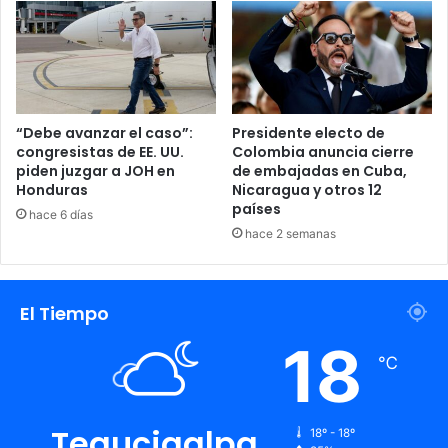
“Debe avanzar el caso”:
Presidente electo de
congresistas de EE. UU.
Colombia anuncia cierre
piden juzgar a JOH en
de embajadas en Cuba,
Honduras
Nicaragua y otros 12
países
hace 6 días
hace 2 semanas
El Tiempo
18
℃
Tegucigalpa
18º - 18º