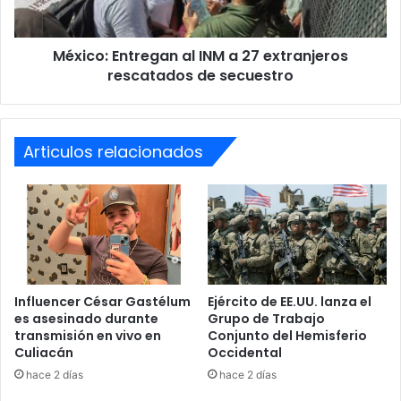
hospitalizados”.
rescatados
de
México: Entregan al INM a 27 extranjeros
secuestro
Doce familiares de los compatriotas muertos y lesionados
rescatados de secuestro
viajaron el 5 de abril con la
Cancillería de Honduras a
Ciudad Juárez para identificarlos.
Articulos relacionados
incendio
INM
México
migrantes hondureños
muertos
Influencer César Gastélum
Ejército de EE.UU. lanza el
es asesinado durante
Grupo de Trabajo
transmisión en vivo en
Conjunto del Hemisferio
Culiacán
Occidental
hace 2 días
hace 2 días