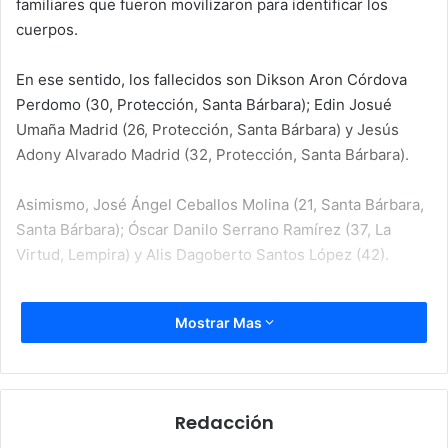
familiares que fueron movilizaron para identificar los
cuerpos.
En ese sentido, los fallecidos son Dikson Aron Córdova
Perdomo (30, Protección, Santa Bárbara); Edin Josué
Umaña Madrid (26, Protección, Santa Bárbara) y Jesús
Adony Alvarado Madrid (32, Protección, Santa Bárbara).
Asimismo, José Ángel Ceballos Molina (21, Santa Bárbara,
Santa Bárbara); Óscar Danilo Serrano Ramírez (37, La
Virtud, Lempira) y Alis Dagoberto Santos López (42).
Pese a que no hay hora confirmada, “se estima que
saldría
Mostrar Mas
a las 10:00 u 11:00 de la mañana de Ciudad Juárez
, y
volaría primero a Guatemala (dejando las víctimas
originarias de ese país) y
posteriormente luego a
Comayagua
“, explicó.
Redacción