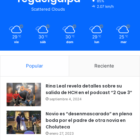
85%
2.07 km/h
Scattered Clouds
29
30
30
29
25
℃
℃
℃
℃
℃
vie
sáb
dom
lun
mar
Popular
Reciente
Rina Leal revela detalles sobre su
salida de HCH en el podcast “2 Que 3”
septiembre 4, 2024
Novio es “desenmascarado” en plena
boda por el padre de otra novia en
Choluteca
enero 27, 2023