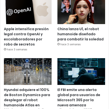
Apple intensifica presión
China lanza U1, el robot
legal contra OpenAI y
humanoide diseñado
excolaboradores por
para combatir la soledad
robo de secretos
hace 3 semanas
hace 3 semanas
Hyundai adquiere el 100%
El FBI emite una alerta
de Boston Dynamics para
global para usuarios de
desplegar al robot
Microsoft 365 por la
humanoide Atlas en
nueva amenaza