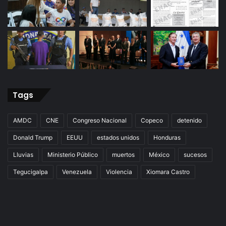
Tags
AMDC
CNE
Congreso Nacional
Copeco
detenido
Donald Trump
EEUU
estados unidos
Honduras
Lluvias
Ministerio Público
muertos
México
sucesos
Tegucigalpa
Venezuela
Violencia
Xiomara Castro