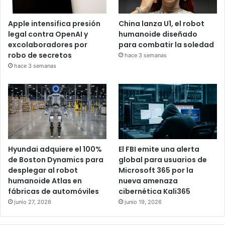
Apple intensifica presión
China lanza U1, el robot
legal contra OpenAI y
humanoide diseñado
excolaboradores por
para combatir la soledad
robo de secretos
hace 3 semanas
hace 3 semanas
Hyundai adquiere el 100%
El FBI emite una alerta
de Boston Dynamics para
global para usuarios de
desplegar al robot
Microsoft 365 por la
humanoide Atlas en
nueva amenaza
fábricas de automóviles
cibernética Kali365
junio 27, 2026
junio 19, 2026