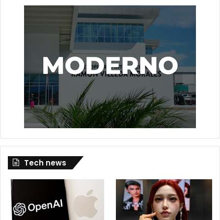
Tech news