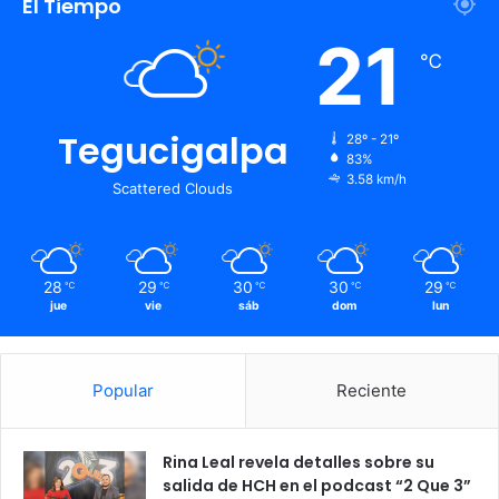
El Tiempo
21
℃
Tegucigalpa
28º - 21º
83%
3.58 km/h
Scattered Clouds
28
29
30
30
29
℃
℃
℃
℃
℃
jue
vie
sáb
dom
lun
Popular
Reciente
Rina Leal revela detalles sobre su
salida de HCH en el podcast “2 Que 3”