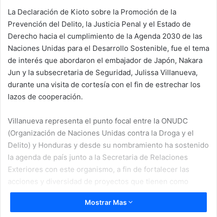
La Declaración de Kioto sobre la Promoción de la
Prevención del Delito, la Justicia Penal y el Estado de
Derecho hacia el cumplimiento de la Agenda 2030 de las
Naciones Unidas para el Desarrollo Sostenible, fue el tema
de interés que abordaron el embajador de Japón, Nakara
Jun y la subsecretaria de Seguridad, Julissa Villanueva,
durante una visita de cortesía con el fin de estrechar los
lazos de cooperación.
Villanueva representa el punto focal entre la ONUDC
(Organización de Naciones Unidas contra la Droga y el
Delito) y Honduras y desde su nombramiento ha sostenido
la agenda de país junto a la Secretaria de Relaciones
Exteriores con este organismo, a fin de fortalecer las
acciones y diversidad de proyectos que tienen como
objetivo primordial la prevención del delito, promoción y
Mostrar Mas
respeto a los derechos humanos, lucha contra la