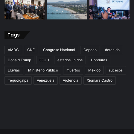
Tags
AMDC
CNE
Congreso Nacional
Copeco
detenido
Donald Trump
EEUU
estados unidos
Honduras
Lluvias
Ministerio Público
muertos
México
sucesos
Tegucigalpa
Venezuela
Violencia
Xiomara Castro