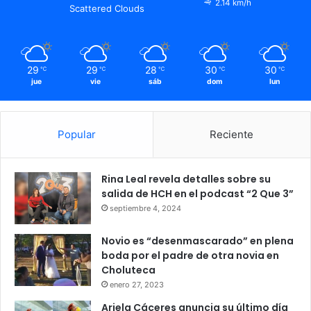
2.14 km/h
Scattered Clouds
29
29
28
30
30
℃
℃
℃
℃
℃
jue
vie
sáb
dom
lun
Popular
Reciente
Rina Leal revela detalles sobre su
salida de HCH en el podcast “2 Que 3”
septiembre 4, 2024
Novio es “desenmascarado” en plena
boda por el padre de otra novia en
Choluteca
enero 27, 2023
Ariela Cáceres anuncia su último día