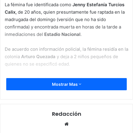
La fémina fue identificada como
Jenny Estefanía Turcios
Calix,
de 20 años, quien presuntamente fue raptada en la
madrugada del domingo (versión que no ha sido
confirmada) y encontrada muerta en horas de la tarde a
inmediaciones del
Estadio Nacional
.
De acuerdo con información policial, la fémina residía en la
colonia
Arturo Quezada
y deja a 2 niños pequeños de
quienes no se especificó edad.
Autoridades policiales investigan el feminicidio para dar
Mostrar Mas
con el paradero de los supuestos victimarios, así como
con el móvil del crimen.
Redacción
femicidio
muerta
sucesos
Website
Tegucigalpa