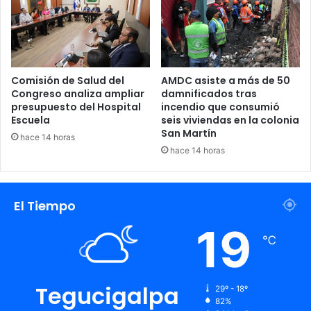
Comisión de Salud del
AMDC asiste a más de 50
Congreso analiza ampliar
damnificados tras
presupuesto del Hospital
incendio que consumió
Escuela
seis viviendas en la colonia
San Martín
hace 14 horas
hace 14 horas
El Tiempo
19
℃
Tegucigalpa
29º - 18º
82%