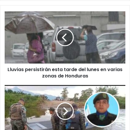
Lluvias
persistirán
esta
tarde
del
lunes
en
varias
zonas
Lluvias persistirán esta tarde del lunes en varias
de
Honduras
zonas de Honduras
Localizan
cuerpo
de
policía
militar
que
fue