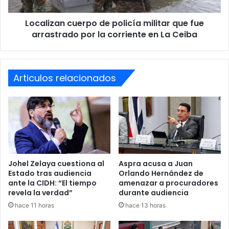
arrastrado
por
Localizan cuerpo de policía militar que fue
la
corriente
arrastrado por la corriente en La Ceiba
en
La
Ceiba
Articulos relacionados
Johel Zelaya cuestiona al
Aspra acusa a Juan
Estado tras audiencia
Orlando Hernández de
ante la CIDH: “El tiempo
amenazar a procuradores
revela la verdad”
durante audiencia
hace 11 horas
hace 13 horas