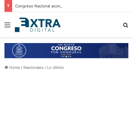
Congreso Nacional acompaña entrega de ayuda humanitaria de Copeco en Alianza
Menu
B
Home
/
Nacionales
/
Lo último