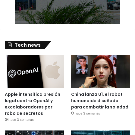
Tech news
Apple intensifica presión
China lanza U1, el robot
legal contra OpenAI y
humanoide diseñado
excolaboradores por
para combatir la soledad
robo de secretos
hace 3 semanas
hace 3 semanas