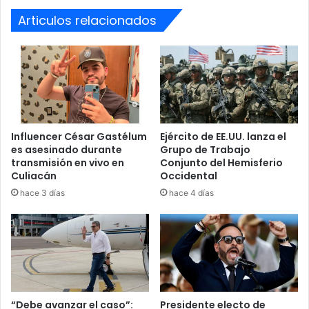
responsabilidad financiera limitándola al valor del buque,
Articulos relacionados
estimado en 42,5 millones de dólares, pero el
Departamento de Justicia se opone a este recurso.
Baltimore
Buque
Demanda
Dueños
Empresas
Puente
Influencer César Gastélum
Ejército de EE.UU. lanza el
es asesinado durante
Grupo de Trabajo
transmisión en vivo en
Conjunto del Hemisferio
Culiacán
Occidental
hace 3 días
hace 4 días
“Debe avanzar el caso”:
Presidente electo de