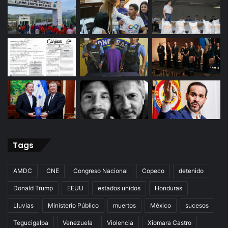
Tags
AMDC
CNE
Congreso Nacional
Copeco
detenido
Donald Trump
EEUU
estados unidos
Honduras
Lluvias
Ministerio Público
muertos
México
sucesos
Tegucigalpa
Venezuela
Violencia
Xiomara Castro