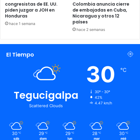
congresistas de EE. UU.
Colombia anuncia cierre
piden juzgar a JOH en
de embajadas en Cuba,
Honduras
Nicaragua y otros 12
países
hace 1 semana
hace 2 semanas
El Tiempo
30
℃
Tegucigalpa
30º - 30º
42%
4.47 km/h
Scattered Clouds
30
29
29
28
30
℃
℃
℃
℃
℃
sáb
dom
lun
mar
mié