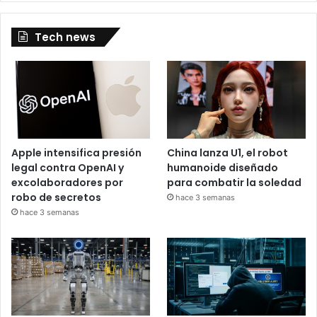
Tech news
Apple intensifica presión
China lanza U1, el robot
legal contra OpenAI y
humanoide diseñado
excolaboradores por
para combatir la soledad
robo de secretos
hace 3 semanas
hace 3 semanas