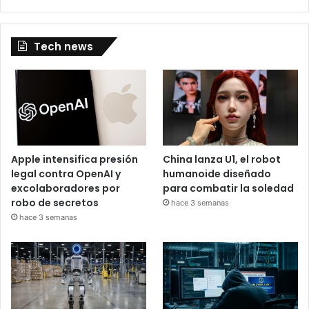
Tech news
Apple intensifica presión
China lanza U1, el robot
legal contra OpenAI y
humanoide diseñado
excolaboradores por
para combatir la soledad
robo de secretos
hace 3 semanas
hace 3 semanas