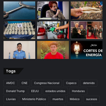
Tags
AMDC
CNE
Congreso Nacional
Copeco
detenido
Donald Trump
EEUU
estados unidos
Honduras
Lluvias
Ministerio Público
muertos
México
sucesos