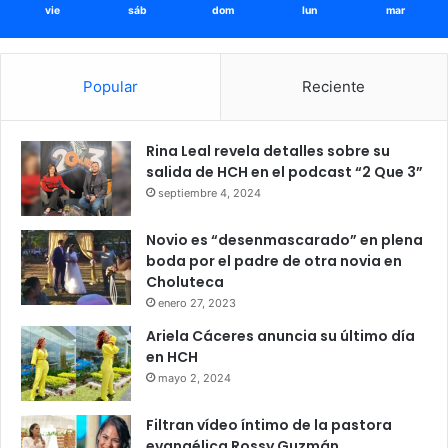
vie
sáb
dom
lun
mar
Popular
Reciente
Rina Leal revela detalles sobre su
salida de HCH en el podcast “2 Que 3”
septiembre 4, 2024
Novio es “desenmascarado” en plena
boda por el padre de otra novia en
Choluteca
enero 27, 2023
Ariela Cáceres anuncia su último día
en HCH
mayo 2, 2024
Filtran vídeo íntimo de la pastora
evangélica Rossy Guzmán