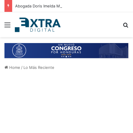
Abogada Doris Imelda Madrid exige respetar la independencia judicial tras aplazar audiencia de Roosevelt Hernández
Menu
B
Home
/
Lo Más Reciente