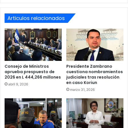
en
Gracias
a
Articulos relacionados
Dios
Consejo de Ministros
Presidente Zambrano
aprueba prespuesto de
cuestiona nombramientos
2026 en L 444,266 millones
judiciales tras resolución
en caso Koriun
abril 9, 2026
marzo 31, 2026