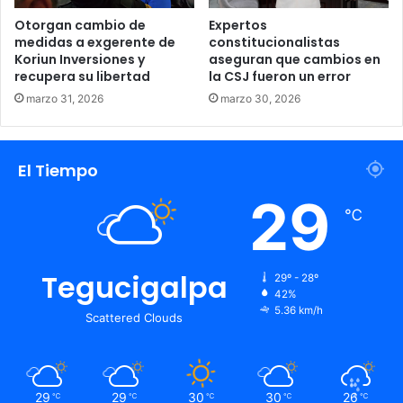
Otorgan cambio de
Expertos
medidas a exgerente de
constitucionalistas
Koriun Inversiones y
aseguran que cambios en
recupera su libertad
la CSJ fueron un error
marzo 31, 2026
marzo 30, 2026
El Tiempo
29
℃
Tegucigalpa
29º - 28º
42%
5.36 km/h
Scattered Clouds
29
29
30
30
26
℃
℃
℃
℃
℃