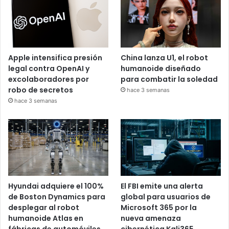
Apple intensifica presión
China lanza U1, el robot
legal contra OpenAI y
humanoide diseñado
excolaboradores por
para combatir la soledad
robo de secretos
hace 3 semanas
hace 3 semanas
Hyundai adquiere el 100%
El FBI emite una alerta
de Boston Dynamics para
global para usuarios de
desplegar al robot
Microsoft 365 por la
humanoide Atlas en
nueva amenaza
fábricas de automóviles
cibernética Kali365