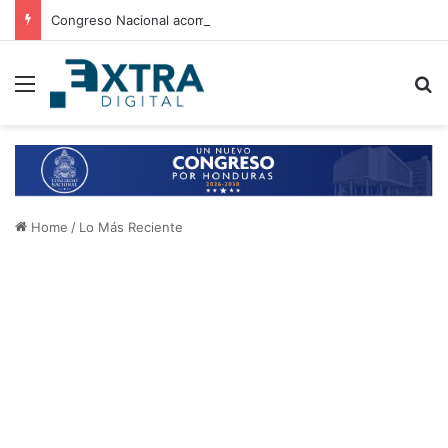
Congreso Nacional acompaña entrega de ayuda humanitaria de Copeco en Alianza
Menu
B
Home
/
Lo Más Reciente