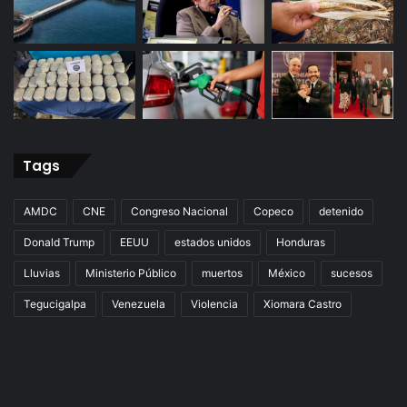
Tags
AMDC
CNE
Congreso Nacional
Copeco
detenido
Donald Trump
EEUU
estados unidos
Honduras
Lluvias
Ministerio Público
muertos
México
sucesos
Tegucigalpa
Venezuela
Violencia
Xiomara Castro