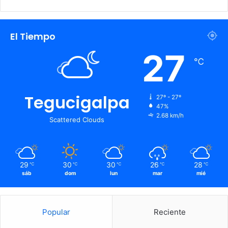
El Tiempo
27
℃
Tegucigalpa
27º - 27º
47%
2.68 km/h
Scattered Clouds
29
30
30
26
28
℃
℃
℃
℃
℃
sáb
dom
lun
mar
mié
Popular
Reciente