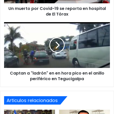
hospital
Un muerto por Covid-19 se reporta en hospital
de
El
de El Tórax
Tórax
Captan
a
"ladrón"
en
en
hora
pico
en
el
Captan a "ladrón" en en hora pico en el anillo
anillo
periférico
periférico en Tegucigalpa
en
Tegucigalpa
Articulos relacionados